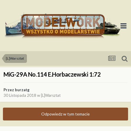
[L]Warsztat
MiG-29A No.114 E.Horbaczewski 1:72
Przez
burzatg
30 Listopada 2018
w
[L]Warsztat
Odpowiedz w tym temacie