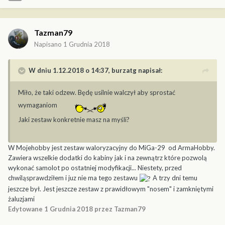
Tazman79
Napisano
1 Grudnia 2018
W dniu 1.12.2018 o 14:37,
burzatg
napisał:
Miło, że taki odzew. Będę usilnie walczył aby sprostać
wymaganiom
Jaki zestaw konkretnie masz na myśli?
W Mojehobby jest zestaw waloryzacyjny do MiGa-29 od ArmaHobby.
Zawiera wszelkie dodatki do kabiny jak i na zewnątrz które pozwolą
wykonać samolot po ostatniej modyfikacji... Niestety, przed
chwiląsprawdziłem i juz nie ma tego zestawu
A trzy dni temu
jeszcze był. Jest jeszcze zestaw z prawidłowym "nosem" i zamkniętymi
żaluzjami
Edytowane
1 Grudnia 2018
przez Tazman79