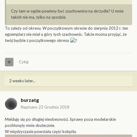
Czy tam w ogóle powinny być szachownice na skrzydle? U mnie
takich nie ma, tylko na spodzie.
To zależy od okresu. W początkowym okresie do sierpnia 2012 r. ten
egzemplarz nie miał u góry tych szachownic. Także można przyjąć, że
twój będzie z początkowego okresu
Cytuj
2 weeks later...
burzatg
Napisano
22 Grudnia 2018
Melduję się po długiej nieobecności. Sprawy poza modelarskie
pochłonęły mnie skutecznie.
W międzyczasie powstała część kokpitu