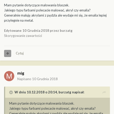
Mam pytanie dotyczące malowania blaszek.
Jakiego typu farbami polecacie malować, akryl czy emalia?
Generalnie maluję akrylami z pędzla ale wydaje mi się, że emalia lepiej
przylegnie na metal.
Edytowane
10 Grudnia 2018
przez burzatg
Skorygowanie zawartości
Cytuj
mig
Napisano
10 Grudnia 2018
W dniu 10.12.2018 o 20:14,
burzatg
napisał:
Mam pytanie dotyczące malowania blaszek.
Jakiego typu farbami polecacie malować, akryl czy emalia?
Generalnie maluję akrylami z pędzla ale wydaje mi się, że emalia