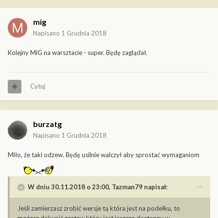
mig
Napisano
1 Grudnia 2018
Kolejny MiG na warsztacie - super. Będę zaglądał.
Cytuj
burzatg
Napisano
1 Grudnia 2018
Miło, że taki odzew. Będę usilnie walczył aby sprostać wymaganiom
W dniu 30.11.2018 o 23:00,
Tazman79
napisał:
Jeśli zamierzasz zrobić wersje tą która jest na podełku, to