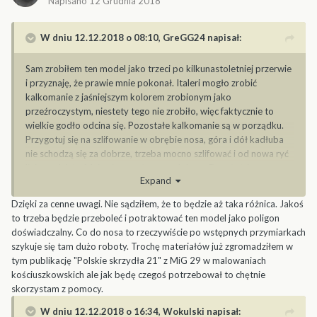
Napisano
12 Grudnia 2018
W dniu 12.12.2018 o 08:10,
GreGG24
napisał:
Sam zrobiłem ten model jako trzeci po kilkunastoletniej przerwie
i przyznaję, że prawie mnie pokonał. Italeri mogło zrobić
kalkomanie z jaśniejszym kolorem zrobionym jako
przeźroczystym, niestety tego nie zrobiło, więc faktycznie to
wielkie godło odcina się. Pozostałe kalkomanie są w porządku.
Przygotuj się na szlifowanie w obrębie nosa, góra i dół kadłuba
nie schodzą się za dobrze, trzeba mocno szlifować i od nowa ryć
linie podziału. Mnie nie wyszło to za dobrze. Do właściwego
Expand
oklejenia i zrobienia malowania radzę posiłkować się zdjęciami.
Jeśli wyślesz mi maila do siebie na prywatną wiadomość, wyślę Ci
Dzięki za cenne uwagi. Nie sądziłem, że to będzie aż taka różnica. Jakoś
materiał zdjęciowy, który zebrałem, w tym kilka dużych zdjęć
to trzeba będzie przeboleć i potraktować ten model jako poligon
tego konkretnego egzemplarza. Ale summa summarum model
doświadczalny. Co do nosa to rzeczywiście po wstępnych przymiarkach
fajnie prezentuje się na półce.
szykuje się tam dużo roboty. Trochę materiałów już zgromadziłem w
tym publikację "Polskie skrzydła 21" z MiG 29 w malowaniach
kościuszkowskich ale jak będę czegoś potrzebował to chętnie
skorzystam z pomocy.
W dniu 12.12.2018 o 16:34,
Wokulski
napisał: