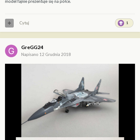
model fajnie prezentuje się na półce.
Cytuj
1
GreGG24
Napisano
12 Grudnia 2018