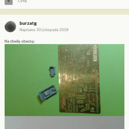
Cytuj
burzatg
Napisano
30 Listopada 2018
Na chwilę obecną: