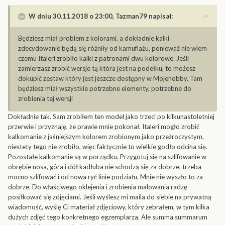
W dniu 30.11.2018 o 23:00,
Tazman79
napisał:
Będziesz miał problem z kolorami, a dokładnie kalki
zdecydowanie będą się różniły od kamuflażu, ponieważ nie wiem
czemu Italeri zrobiło kalki z patronami dwu kolorowe. Jeśli
zamierzasz zrobić wersje tą która jest na podełku, to możesz
dokupić zestaw który jest jeszcze dostępny w Mojehobby. Tam
będziesz miał wszystkie potrzebne elementy, potrzebne do
zrobienia tej wersji
Dokładnie tak. Sam zrobiłem ten model jako trzeci po kilkunastoletniej
przerwie i przyznaję, że prawie mnie pokonał. Italeri mogło zrobić
kalkomanie z jaśniejszym kolorem zrobionym jako przeźroczystym,
niestety tego nie zrobiło, więc faktycznie to wielkie godło odcina się.
Pozostałe kalkomanie są w porządku. Przygotuj się na szlifowanie w
obrębie nosa, góra i dół kadłuba nie schodzą się za dobrze, trzeba
mocno szlifować i od nowa ryć linie podziału. Mnie nie wyszło to za
dobrze. Do właściwego oklejenia i zrobienia malowania radzę
posiłkować się zdjęciami. Jeśli wyślesz mi maila do siebie na prywatną
wiadomość, wyślę Ci materiał zdjęciowy, który zebrałem, w tym kilka
dużych zdjęć tego konkretnego egzemplarza. Ale summa summarum