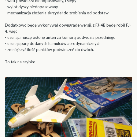
- wlot powietrza niedopasowany, i ślepy
- wylot dyszy niedopasowany
- mechanizacja złożenia skrzydeł do zrobienia od podstaw
Dodatkowo będę wykonywał downgrade wersji, z FJ-4B będę robił FJ-
4, więc
- usunąć muszę osłonę anten za komorą podwozia przedniego
- usunąć parę dodanych hamulców aerodynamicznych
- zmniejszyć ilość punktów podwieszeń do dwóch.
To tak na szybko.....