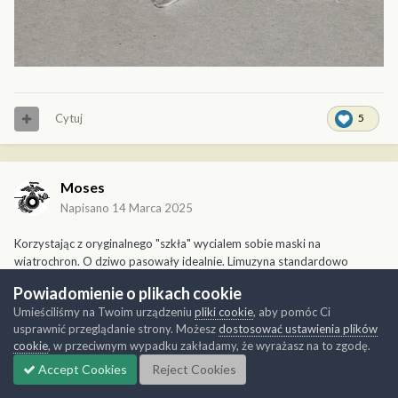
Cytuj
5
Moses
Napisano
14 Marca 2025
Korzystając z oryginalnego "szkła" wycialem sobie maski na
wiatrochron. O dziwo pasowały idealnie. Limuzyna standardowo
zamaskowana paskami 1mm taśmy, oraz Masking Sol. Następnie ramy
Powiadomienie o plikach cookie
psiknalem czarnym surfacerem.
Umieściliśmy na Twoim urządzeniu
pliki cookie
, aby pomóc Ci
usprawnić przeglądanie strony. Możesz
dostosować ustawienia plików
Przykleiłem też boczne wloty powietrza, korygując wcześniej ich
cookie
, w przeciwnym wypadku zakładamy, że wyrażasz na to zgodę.
kształt.
Accept Cookies
Reject Cookies