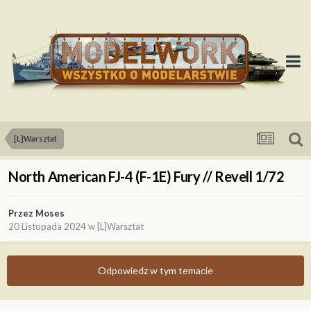
[L]Warsztat
North American FJ-4 (F-1E) Fury // Revell 1/72
Przez
Moses
20 Listopada 2024
w
[L]Warsztat
Odpowiedz w tym temacie