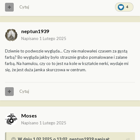
Cytuj
4
neptun1939
Napisano
1 Lutego 2025
Dziwnie to podwozie wygląda... Czy nie malowałeś czasem za gęstą
farbą? Bo wygląda jakby było strasznie grubo pomalowane i zalane
farbą. Na hamulcu, czy co to jest na kole w kształcie nerki, wydaje mi
się, że jest duża jamka skurczowa w centrum.
Cytuj
Moses
Napisano
1 Lutego 2025
W dniu 1.02.2025 o 13:02,
neptun1939
napisał: