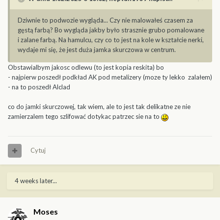
Dziwnie to podwozie wygląda... Czy nie malowałeś czasem za
gęstą farbą? Bo wygląda jakby było strasznie grubo pomalowane
i zalane farbą. Na hamulcu, czy co to jest na kole w kształcie nerki,
wydaje mi się, że jest duża jamka skurczowa w centrum.
Obstawialbym jakosc odlewu (to jest kopia reskita) bo
- najpierw poszedł podkład AK pod metalizery (moze ty lekko zalałem)
- na to poszedł Alclad
co do jamki skurczowej, tak wiem, ale to jest tak delikatne ze nie
zamierzalem tego szlifować dotykac patrzec sie na to
Cytuj
4 weeks later...
Moses