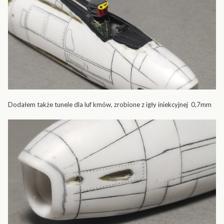
Dodałem także tunele dla luf kmów, zrobione z igły iniekcyjnej 0,7mm