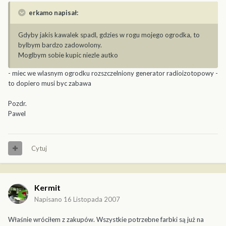
erkamo napisał:
Gdyby jakis kawalek spadl, gdzies w rogu mojego ogrodka, to
bylbym bardzo zadowolony.
Moglbym sobie kupic niezle autko
- miec we wlasnym ogrodku rozszczelniony generator radioizotopowy -
to dopiero musi byc zabawa
Pozdr.
Pawel
Cytuj
Kermit
Napisano
16 Listopada 2007
Właśnie wróciłem z zakupów. Wszystkie potrzebne farbki są już na