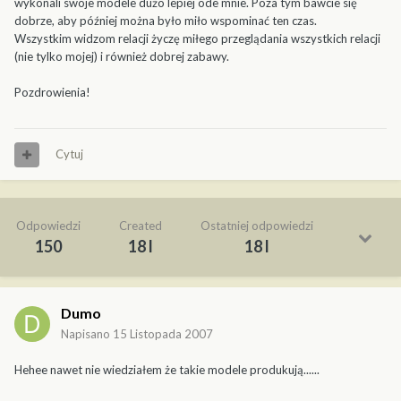
wykonali swoje modele dużo lepiej ode mnie. Poza tym bawcie się
dobrze, aby później można było miło wspominać ten czas.
Wszystkim widzom relacji życzę miłego przeglądania wszystkich relacji
(nie tylko mojej) i również dobrej zabawy.
Pozdrowienia!
Cytuj
Odpowiedzi
Created
Ostatniej odpowiedzi
150
18 l
18 l
Dumo
Napisano
15 Listopada 2007
Hehee nawet nie wiedziałem że takie modele produkują......