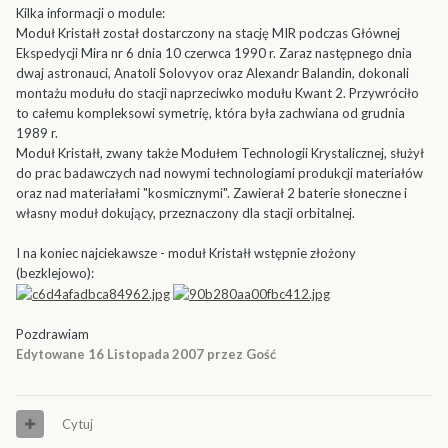
Kilka informacji o module:
Moduł Kristałł został dostarczony na stację MIR podczas Głównej
Ekspedycji Mira nr 6 dnia 10 czerwca 1990 r. Zaraz następnego dnia
dwaj astronauci, Anatoli Solovyov oraz Alexandr Balandin, dokonali
montażu modułu do stacji naprzeciwko modułu Kwant 2. Przywróciło
to całemu kompleksowi symetrię, która była zachwiana od grudnia
1989 r.
Moduł Kristałł, zwany także Modułem Technologii Krystalicznej, służył
do prac badawczych nad nowymi technologiami produkcji materiałów
oraz nad materiałami "kosmicznymi". Zawierał 2 baterie słoneczne i
własny moduł dokujący, przeznaczony dla stacji orbitalnej.
I na koniec najciekawsze - moduł Kristałł wstępnie złożony
(bezklejowo):
Pozdrawiam
Edytowane
16 Listopada 2007
przez Gość
Cytuj