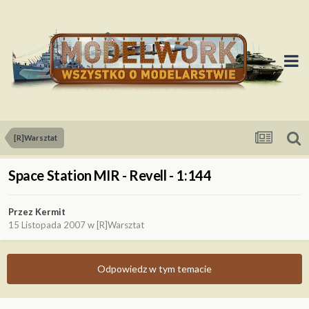
[R]Warsztat
Space Station MIR - Revell - 1:144
Przez
Kermit
15 Listopada 2007
w
[R]Warsztat
Odpowiedz w tym temacie