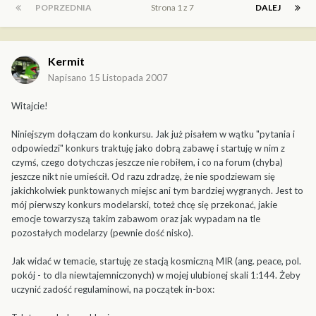
POPRZEDNIA
Strona 1 z 7
DALEJ
Kermit
Napisano
15 Listopada 2007
Witajcie!
Niniejszym dołączam do konkursu. Jak już pisałem w wątku "pytania i
odpowiedzi" konkurs traktuję jako dobrą zabawę i startuję w nim z
czymś, czego dotychczas jeszcze nie robiłem, i co na forum (chyba)
jeszcze nikt nie umieścił. Od razu zdradzę, że nie spodziewam się
jakichkolwiek punktowanych miejsc ani tym bardziej wygranych. Jest to
mój pierwszy konkurs modelarski, toteż chcę się przekonać, jakie
emocje towarzyszą takim zabawom oraz jak wypadam na tle
pozostałych modelarzy (pewnie dość nisko).
Jak widać w temacie, startuję ze stacją kosmiczną MIR (ang. peace, pol.
pokój - to dla niewtajemniczonych) w mojej ulubionej skali 1:144. Żeby
uczynić zadość regulaminowi, na początek in-box: