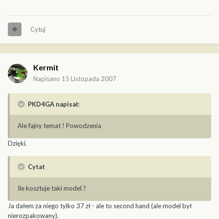
Cytuj
Kermit
Napisano
15 Listopada 2007
PKD4GA napisał:
Ale fajny temat ! Powodzenia
Dzięki.
Cytat
Ile kosztuje taki model ?
Ja dałem za niego tylko 37 zł - ale to second hand (ale model był
nierozpakowany).