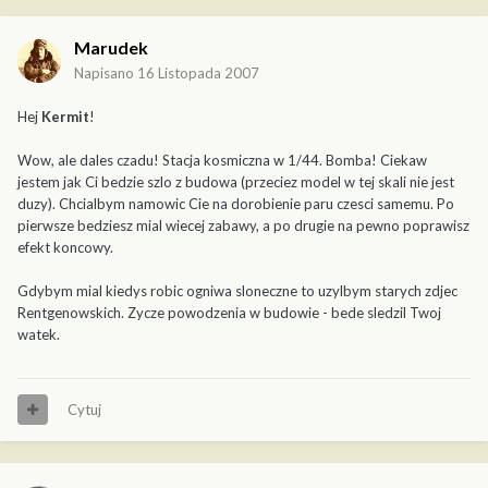
Marudek
Napisano
16 Listopada 2007
Hej
Kermit
!
Wow, ale dales czadu! Stacja kosmiczna w 1/44. Bomba! Ciekaw
jestem jak Ci bedzie szlo z budowa (przeciez model w tej skali nie jest
duzy). Chcialbym namowic Cie na dorobienie paru czesci samemu. Po
pierwsze bedziesz mial wiecej zabawy, a po drugie na pewno poprawisz
efekt koncowy.
Gdybym mial kiedys robic ogniwa sloneczne to uzylbym starych zdjec
Rentgenowskich. Zycze powodzenia w budowie - bede sledzil Twoj
watek.
Cytuj