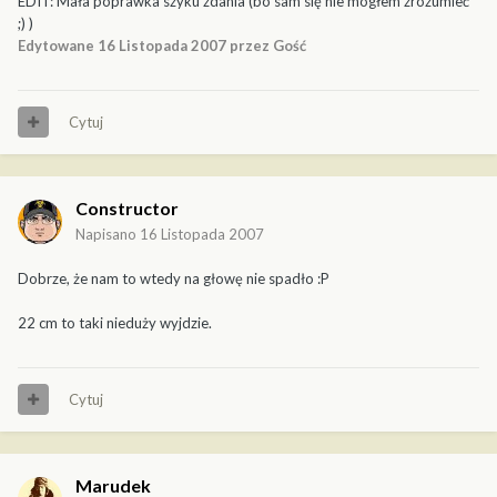
EDIT: Mała poprawka szyku zdania (bo sam się nie mogłem zrozumieć
;) )
Edytowane
16 Listopada 2007
przez Gość
Cytuj
Constructor
Napisano
16 Listopada 2007
Dobrze, że nam to wtedy na głowę nie spadło :P
22 cm to taki nieduży wyjdzie.
Cytuj
Marudek