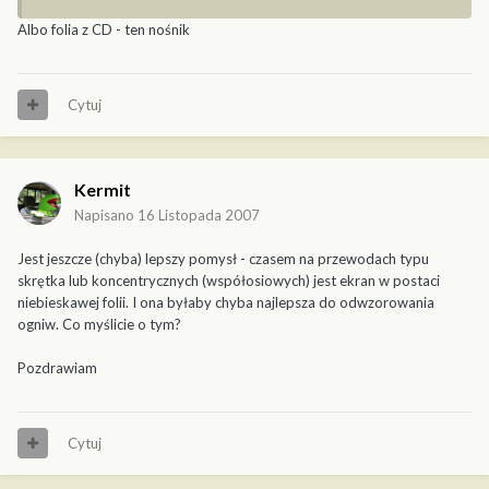
Albo folia z CD - ten nośnik
Cytuj
Kermit
Napisano
16 Listopada 2007
Jest jeszcze (chyba) lepszy pomysł - czasem na przewodach typu
skrętka lub koncentrycznych (współosiowych) jest ekran w postaci
niebieskawej folii. I ona byłaby chyba najlepsza do odwzorowania
ogniw. Co myślicie o tym?
Pozdrawiam
Cytuj