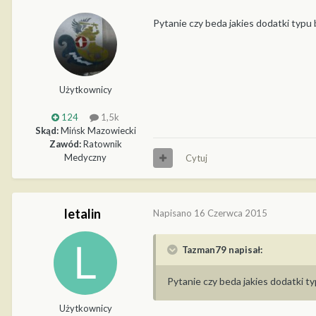
Pytanie czy beda jakies dodatki typu 
Użytkownicy
124
1,5k
Skąd:
Mińsk Mazowiecki
Zawód:
Ratownik
Medyczny
Cytuj
letalin
Napisano
16 Czerwca 2015
Tazman79 napisał:
Pytanie czy beda jakies dodatki ty
Użytkownicy