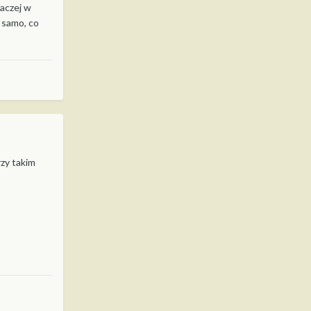
raczej w
o samo, co
rzy takim