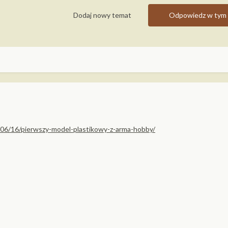
Dodaj nowy temat
Odpowiedz w tym 
06/16/pierwszy-model-plastikowy-z-arma-hobby/