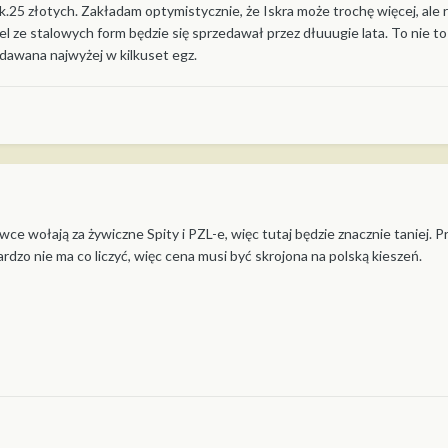
5 złotych. Zakładam optymistycznie, że Iskra może trochę więcej, ale 
el ze stalowych form będzie się sprzedawał przez dłuuugie lata. To nie t
dawana najwyżej w kilkuset egz.
wce wołają za żywiczne Spity i PZL-e, więc tutaj będzie znacznie taniej. P
dzo nie ma co liczyć, więc cena musi być skrojona na polską kieszeń.