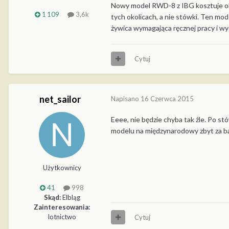
Nowy model RWD-8 z IBG kosztuje ok.2
1 109
3,6k
tych okolicach, a nie stówki. Ten mod
żywica wymagająca ręcznej pracy i wy
Cytuj
net_sailor
Napisano
16 Czerwca 2015
Eeee, nie będzie chyba tak źle. Po stó
modelu na międzynarodowy zbyt za bar
Użytkownicy
41
998
Skąd:
Elbląg
Zainteresowania:
lotnictwo
Cytuj