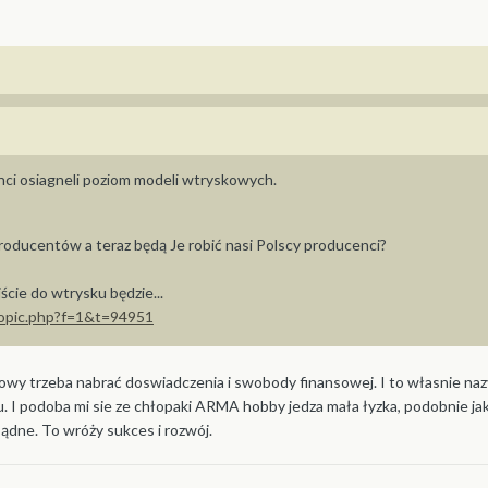
nci osiagneli poziom modeli wtryskowych.
producentów a teraz będą Je robić nasi Polscy producenci?
ście do wtrysku będzie...
topic.php?f=1&t=94951
owy trzeba nabrać doswiadczenia i swobody finansowej. I to własnie n
 I podoba mi sie ze chłopaki ARMA hobby jedza mała łyzka, podobnie ja
sądne. To wróży sukces i rozwój.