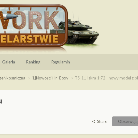
Galeria
Ranking
Regulamin
rzeń kosmiczna
[L]Nowości i In-Boxy
TS-11 Iskra 1:72 - nowy model z pl
u
Share
Obserwują