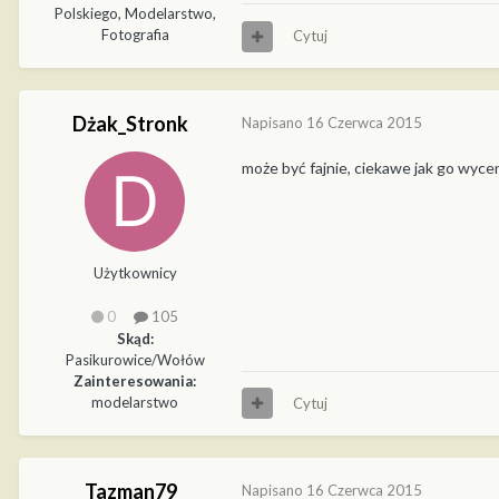
Polskiego, Modelarstwo,
Fotografia
Cytuj
Dżak_Stronk
Napisano
16 Czerwca 2015
może być fajnie, ciekawe jak go wycen
Użytkownicy
0
105
Skąd:
Pasikurowice/Wołów
Zainteresowania:
modelarstwo
Cytuj
Tazman79
Napisano
16 Czerwca 2015