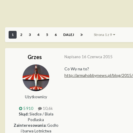
1
2
3
4
5
6
DALEJ
Strona 1 z 9
Grzes
Napisano
16 Czerwca 2015
Co Wy na to?
http://armahobbynews.pl/blog/2015/
Użytkownicy
5 910
10,6k
Skąd:
Siedlce / Biała
Podlaska
Zainteresowania:
Godło
i barwa Lotnictwa