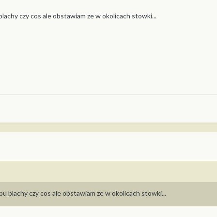
blachy czy cos ale obstawiam ze w okolicach stowki...
pu blachy czy cos ale obstawiam ze w okolicach stowki...