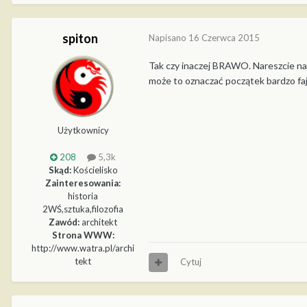
spiton
Napisano
16 Czerwca 2015
Tak czy inaczej BRAWO. Nareszcie nas
może to oznaczać początek bardzo fajn
Użytkownicy
208
5,3k
Skąd:
Kościelisko
Zainteresowania:
historia
2WŚ,sztuka,filozofia
Zawód:
architekt
Strona WWW:
http://www.watra.pl/archi
tekt
Cytuj