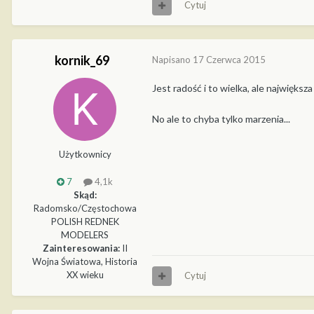
Cytuj
kornik_69
Napisano
17 Czerwca 2015
Jest radość i to wielka, ale największ
No ale to chyba tylko marzenia...
Użytkownicy
7
4,1k
Skąd:
Radomsko/Częstochowa
POLISH REDNEK
MODELERS
Zainteresowania:
II
Wojna Światowa, Historia
XX wieku
Cytuj