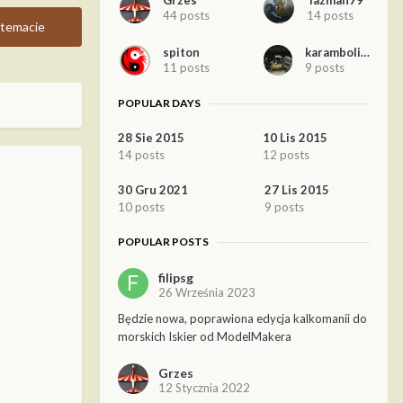
Grzes
Tazman79
44 posts
14 posts
temacie
spiton
karambolis8
11 posts
9 posts
POPULAR DAYS
28 Sie 2015
10 Lis 2015
14 posts
12 posts
30 Gru 2021
27 Lis 2015
10 posts
9 posts
POPULAR POSTS
filipsg
26 Września 2023
Będzie nowa, poprawiona edycja kalkomanii do
morskich Iskier od ModelMakera
Grzes
12 Stycznia 2022