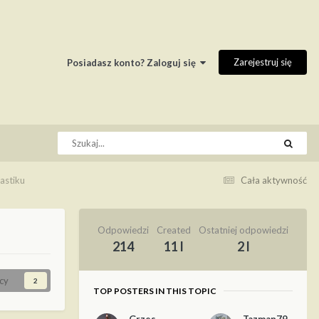
Zarejestruj się
Posiadasz konto? Zaloguj się
astiku
Cała aktywność
Odpowiedzi
Created
Ostatniej odpowiedzi
214
11 l
2 l
cy
2
TOP POSTERS IN THIS TOPIC