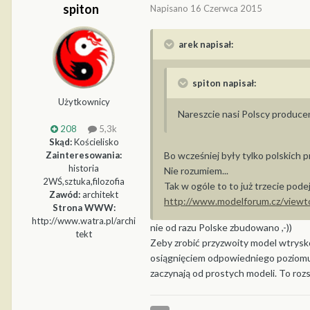
spiton
Napisano
16 Czerwca 2015
arek napisał:
spiton napisał:
Użytkownicy
Nareszcie nasi Polscy produce
208
5,3k
Skąd:
Kościelisko
Bo wcześniej były tylko polskich 
Zainteresowania:
historia
Nie rozumiem...
2WŚ,sztuka,filozofia
Tak w ogóle to to już trzecie podej
Zawód:
architekt
http://www.modelforum.cz/view
Strona WWW:
http://www.watra.pl/archi
nie od razu Polske zbudowano ,-))
tekt
Zeby zrobić przyzwoity model wtrysk
osiągnięciem odpowiedniego poziomu.
zaczynają od prostych modeli. To roz