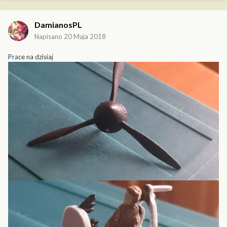
DamianosPL
Napisano
20 Maja 2018
Prace na dzisiaj