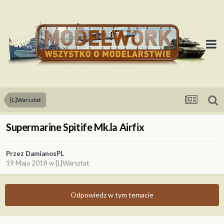
[L]Warsztat
Supermarine Spitife Mk.la Airfix
Przez
DamianosPL
19 Maja 2018
w
[L]Warsztat
Odpowiedz w tym temacie