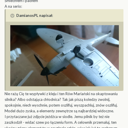
Śmiechłem i padłem
A na serio:
DamianosPL napisał:
Nie rażą Cię te wypływki z kleju i ten Rów Mariański na okaptowaniu
silnika? Albo odstająca chłodnica? Tak jak piszą koledzy zwolnij,
spokojnie, niech wyschnie, potem oszlifuj, wyszpachluj, znów oszlifuj.
Model dużo zyska, a elementy zewnętrze są najbardziej widoczne.
I przytaczane już zdjęcie jeźdźca w siodle. Jemu pilnik by też nie
zaszkodził - widać szew po łączeniu form. A celownik przemaluj, ten