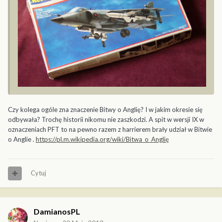
Czy kolega ogóle zna znaczenie Bitwy o Anglię? I w jakim okresie się
odbywała? Trochę historii nikomu nie zaszkodzi. A spit w wersji IX w
oznaczeniach PFT to na pewno razem z harrierem brały udział w Bitwie
o Anglie .
https://pl.m.wikipedia.org/wiki/Bitwa_o_Anglię
Cytuj
DamianosPL