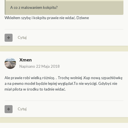
A co z malowaniem kokpitu?
Wkleiłem szybę i kokpitu prawie nie widać. Dziwne
Cytuj
Xmen
Napisano
22 Maja 2018
Ale prawie robi wielką różnicę. . Trochę wolniej .Kup nową szpachlówkę
a na pewno model będzie lepiej wyglądał.To nie wyścigi. Gdybyś nie
miał pilota w środku to ładnie widać.
Cytuj