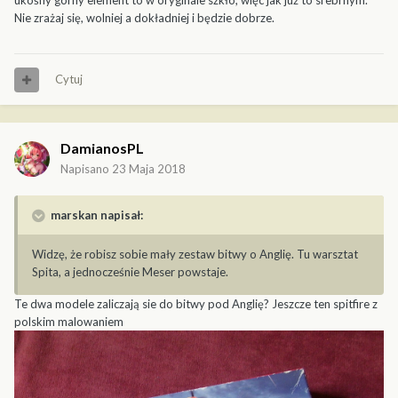
ukośny górny element to w oryginale szkło, więc jak już to srebrnym.
Nie zrażaj się, wolniej a dokładniej i będzie dobrze.
Cytuj
DamianosPL
Napisano
23 Maja 2018
marskan napisał:
Widzę, że robisz sobie mały zestaw bitwy o Anglię. Tu warsztat
Spita, a jednocześnie Meser powstaje.
Te dwa modele zaliczają sie do bitwy pod Anglię? Jeszcze ten spitfire z
polskim malowaniem