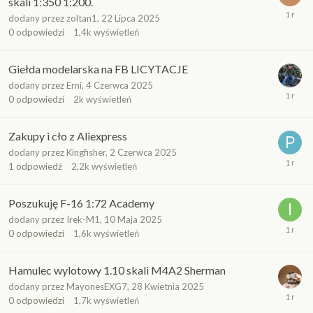
skali 1:350 1:200.
dodany przez
zoltan1
,
22 Lipca 2025
0
odpowiedzi
1,4k
wyświetleń
Giełda modelarska na FB LICYTACJE
dodany przez
Erni
,
4 Czerwca 2025
0
odpowiedzi
2k
wyświetleń
Zakupy i cło z Aliexpress
dodany przez
Kingfisher
,
2 Czerwca 2025
1
odpowiedź
2,2k
wyświetleń
Poszukuję F-16 1:72 Academy
dodany przez
Irek-M1
,
10 Maja 2025
0
odpowiedzi
1,6k
wyświetleń
Hamulec wylotowy 1.10 skali M4A2 Sherman
dodany przez
MayonesEXG7
,
28 Kwietnia 2025
0
odpowiedzi
1,7k
wyświetleń