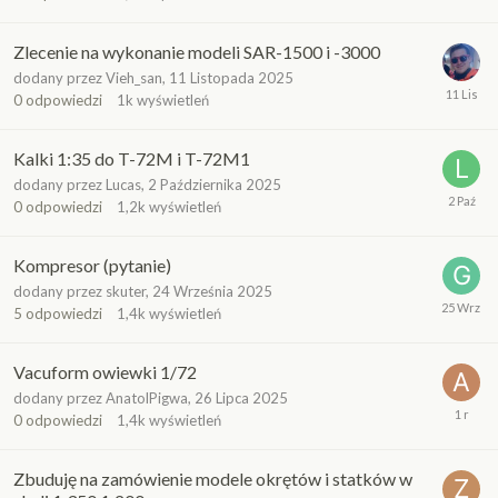
Zlecenie na wykonanie modeli SAR-1500 i -3000
dodany przez
Vieh_san
,
11 Listopada 2025
0
odpowiedzi
1k
wyświetleń
Kalki 1:35 do T-72M i T-72M1
dodany przez
Lucas
,
2 Października 2025
0
odpowiedzi
1,2k
wyświetleń
Kompresor (pytanie)
dodany przez
skuter
,
24 Września 2025
5
odpowiedzi
1,4k
wyświetleń
Vacuform owiewki 1/72
dodany przez
AnatolPigwa
,
26 Lipca 2025
0
odpowiedzi
1,4k
wyświetleń
Zbuduję na zamówienie modele okrętów i statków w