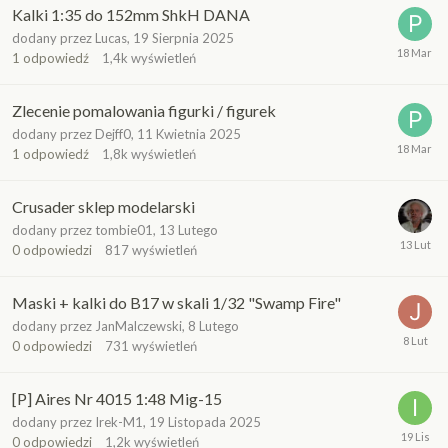
Kalki 1:35 do 152mm ShkH DANA
dodany przez
Lucas
,
19 Sierpnia 2025
1
odpowiedź
1,4k
wyświetleń
Zlecenie pomalowania figurki / figurek
dodany przez
Dejff0
,
11 Kwietnia 2025
1
odpowiedź
1,8k
wyświetleń
Crusader sklep modelarski
dodany przez
tombie01
,
13 Lutego
0
odpowiedzi
817
wyświetleń
Maski + kalki do B17 w skali 1/32 "Swamp Fire"
dodany przez
JanMalczewski
,
8 Lutego
0
odpowiedzi
731
wyświetleń
[P] Aires Nr 4015 1:48 Mig-15
dodany przez
Irek-M1
,
19 Listopada 2025
0
odpowiedzi
1,2k
wyświetleń