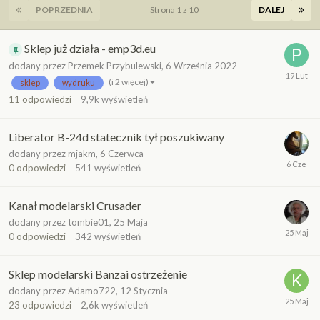
POPRZEDNIA
Strona 1 z 10
DALEJ
Sklep już działa - emp3d.eu
dodany przez
Przemek Przybulewski
,
6 Września 2022
(i 2 więcej)
sklep
wydruku
11
odpowiedzi
9,9k
wyświetleń
Liberator B-24d statecznik tył poszukiwany
dodany przez
mjakm
,
6 Czerwca
0
odpowiedzi
541
wyświetleń
Kanał modelarski Crusader
dodany przez
tombie01
,
25 Maja
0
odpowiedzi
342
wyświetleń
Sklep modelarski Banzai ostrzeżenie
dodany przez
Adamo722
,
12 Stycznia
23
odpowiedzi
2,6k
wyświetleń