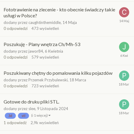
Fototrawienie na zlecenie - kto obecnie świadczy takie
usługi w Polsce?
dodany przez
caughtinthemiddle
,
14 Maja
0
odpowiedzi
473
wyświetleń
Poszukuję - Plany wnętrza Ch/Mh-53
dodany przez
jawor84
,
6 Kwietnia
0
odpowiedzi
579
wyświetleń
Poszukiwany chętny do pomalowania kilku pojazdów
dodany przez
Przemek Przybulewski
,
18 Marca
0
odpowiedzi
723
wyświetleń
Gotowe do druku pliki STL.
dodany przez
slee
,
9 Listopada 2024
(i 1 więcej)
3d
stl
1
odpowiedź
2,9k
wyświetleń