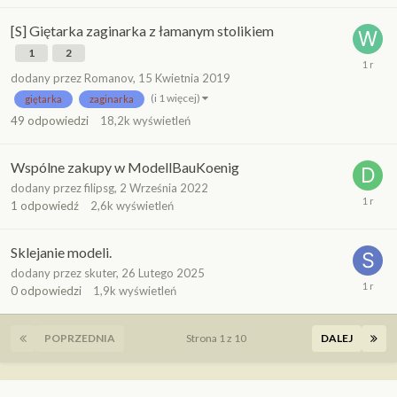
[S] Giętarka zaginarka z łamanym stolikiem
1
2
dodany przez
Romanov
,
15 Kwietnia 2019
(i 1 więcej)
giętarka
zaginarka
49
odpowiedzi
18,2k
wyświetleń
Wspólne zakupy w ModellBauKoenig
dodany przez
filipsg
,
2 Września 2022
1
odpowiedź
2,6k
wyświetleń
Sklejanie modeli.
dodany przez
skuter
,
26 Lutego 2025
0
odpowiedzi
1,9k
wyświetleń
POPRZEDNIA
Strona 1 z 10
DALEJ