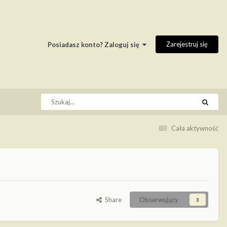
Zarejestruj się
Posiadasz konto? Zaloguj się
Cała aktywność
Share
Obserwujący
3