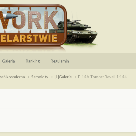
Galeria
Ranking
Regulamin
rzeń kosmiczna
Samoloty
[L]Galerie
F-14A Tomcat Revell 1:144