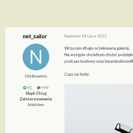
net_sailor
Napisano
24 Lipca 2015
Wrzucam długo oczekiwaną galerię.
Na wstępie chciałbym złożyć podzięk
podczas budowy oraz karambolisowi8
Czas na fotki:
Użytkownicy
41
998
Skąd:
Elbląg
Zainteresowania:
lotnictwo