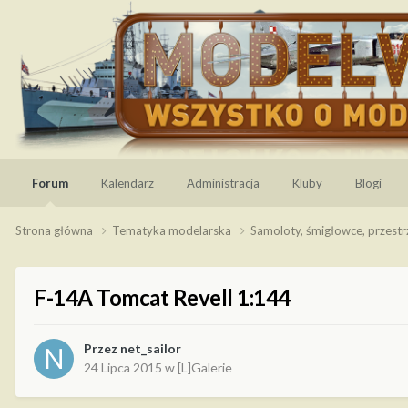
Forum
Kalendarz
Administracja
Kluby
Blogi
Strona główna
Tematyka modelarska
Samoloty, śmigłowce, przest
F-14A Tomcat Revell 1:144
Przez
net_sailor
24 Lipca 2015
w
[L]Galerie