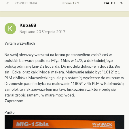
POPRZEDNIA
Strona 1 z 2
DALEJ
Kuba88
Napisano
20 Sierpnia 2017
Witam wszystkich
Na swój pierwszy warsztat na forum postanowiłem zrobić coś w
polskich barwach, padło na Miga 15bis w 1:72, a dokładniej jego
polską odmianę Lim-2 z Eduarda. Do modelu dokupiłem dodatki: Big
sin - Edka, oraz kalki Model makera. Malowanie miało być "1012" z 1
PLM z Mińska Mazowieckiego, ale po ostatniej wycieczce do muzeum w
Drzonowie padnie chyba na malowanie "1809" z 45 PLM w Babimoście,
samolot ten jak zauważyłem ma tzw. łuskozbieracz, który będę się
starał zrobić samemu w miarę możliwości.
Zapraszam
Pudło