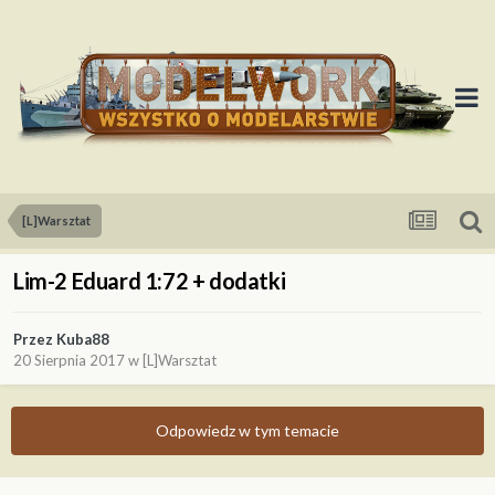
[L]Warsztat
Lim-2 Eduard 1:72 + dodatki
Przez
Kuba88
20 Sierpnia 2017
w
[L]Warsztat
Odpowiedz w tym temacie