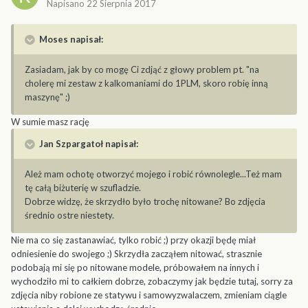
Napisano
22 Sierpnia 2017
Moses napisał:
Zasiadam, jak by co mogę Ci zdjąć z głowy problem pt. "na
cholerę mi zestaw z kalkomaniami do 1PLM, skoro robię inną
maszynę" ;)
W sumie masz rację
Jan Szpargatoł napisał:
Ależ mam ochotę otworzyć mojego i robić równolegle...Też mam
tę całą biżuterię w szufladzie.
Dobrze widzę, że skrzydło było trochę nitowane? Bo zdjęcia
średnio ostre niestety.
Nie ma co się zastanawiać, tylko robić ;) przy okazji będę miał
odniesienie do swojego ;) Skrzydła zacząłem nitować, strasznie
podobają mi się po nitowane modele, próbowałem na innych i
wychodziło mi to całkiem dobrze, zobaczymy jak będzie tutaj, sorry za
zdjęcia niby robione ze statywu i samowyzwalaczem, zmieniam ciągle