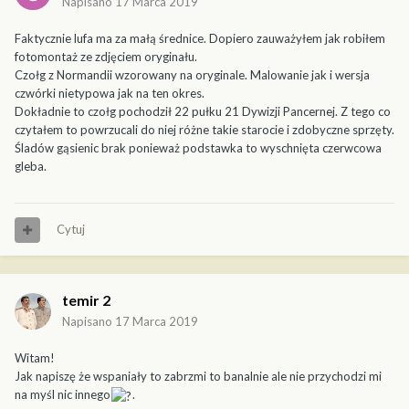
Napisano
17 Marca 2019
Faktycznie lufa ma za małą średnice. Dopiero zauważyłem jak robiłem
fotomontaż ze zdjęciem oryginału.
Czołg z Normandii wzorowany na oryginale. Malowanie jak i wersja
czwórki nietypowa jak na ten okres.
Dokładnie to czołg pochodził 22 pułku 21 Dywizji Pancernej. Z tego co
czytałem to powrzucali do niej różne takie starocie i zdobyczne sprzęty.
Śladów gąsienic brak ponieważ podstawka to wyschnięta czerwcowa
gleba.
Cytuj
temir 2
Napisano
17 Marca 2019
Witam!
Jak napiszę że wspaniały to zabrzmi to banalnie ale nie przychodzi mi
na myśl nic innego
.