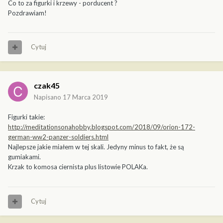
Co to za figurki i krzewy - porducent ?
Pozdrawiam!
Cytuj
czak45
Napisano
17 Marca 2019
Figurki takie:
http://meditationsonahobby.blogspot.com/2018/09/orion-172-
german-ww2-panzer-soldiers.html
Najlepsze jakie miałem w tej skali. Jedyny minus to fakt, że są
gumiakami.
Krzak to komosa ciernista plus listowie POLAKa.
Cytuj