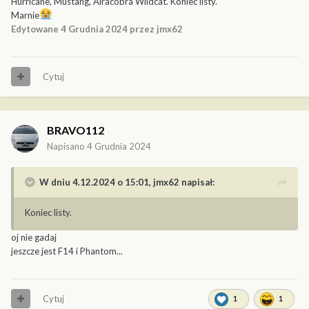
Hurricane, Mustang, Airacobra Wildcat. Koniec listy.
Marnie
Edytowane
4 Grudnia 2024
przez jmx62
Cytuj
BRAVO112
Napisano
4 Grudnia 2024
W dniu 4.12.2024 o 15:01,
jmx62
napisał:
Koniec listy.
oj nie gadaj
jeszcze jest F14 i Phantom...
Cytuj
1
1