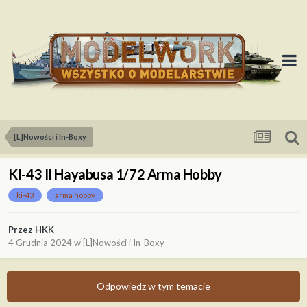
[L]Nowości i In-Boxy
KI-43 II Hayabusa 1/72 Arma Hobby
ki-43
arma hobby
Przez
HKK
4 Grudnia 2024
w
[L]Nowości i In-Boxy
Odpowiedz w tym temacie