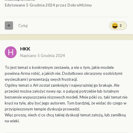
Edytowane
5 Grudnia 2024
przez DobreMzimu
Cytuj
2
HKK
Napisano
5 Grudnia 2024
To jest temat o konkretnym zestawie, a nie o tym, jakie modele
powinna Arma robić, a jakich nie. Dodatkowo okraszony osobistymi
wycieczkami i prezentacją swych frustracji.
Ogólny temat o AH został zamknięty i najwyraźniej go brakuje. Ale
przecież można założyć nowy np. o palącej potrzebie lub totalnym
bezsensie wypuszczania niszowych modeli. Mnie póki co, taki temat nie
kręci na tyle, aby być jego autorem. Tym bardziej, że widać do czego w
przyśpieszonym tempie dyskusja prowadzi.
Więc proszę, niech ci co chcą takiej dyskusji temat założą, lub zamilkną
na wieki.