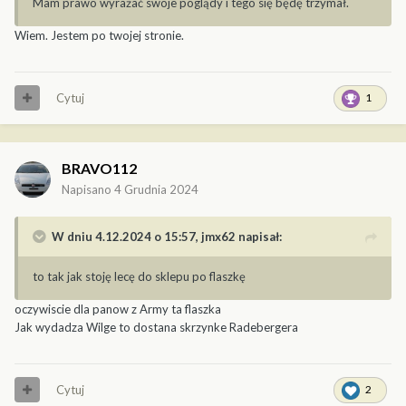
Mam prawo wyrażać swoje poglądy i tego się będę trzymał.
Wiem. Jestem po twojej stronie.
Cytuj
1
BRAVO112
Napisano
4 Grudnia 2024
W dniu 4.12.2024 o 15:57,
jmx62
napisał:
to tak jak stoję lecę do sklepu po flaszkę
oczywiscie dla panow z Army ta flaszka
Jak wydadza Wilge to dostana skrzynke Radebergera
Cytuj
2