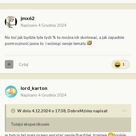
jmx62
Napisano
4 Grudnia 2024
No toć jak będzie tyle tych % to można ich skołować, a jak zapadnie
pomroczność jasna to i wcisnąć swoje tematy.
Cytuj
1
lord_karton
Napisano
4 Grudnia 2024
W dniu 4.12.2024 o 17:38,
DobreMzimu
napisał:
Tutejsi ekspercikowie
w tym ja też mają prawo wyrażać swoje (bardziej trzeźwe
)opinie