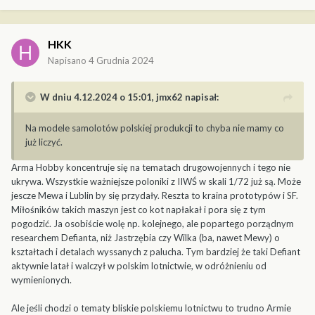
HKK
Napisano
4 Grudnia 2024
W dniu 4.12.2024 o 15:01,
jmx62
napisał:
Na modele samolotów polskiej produkcji to chyba nie mamy co
już liczyć.
Arma Hobby koncentruje się na tematach drugowojennych i tego nie
ukrywa. Wszystkie ważniejsze poloniki z IIWŚ w skali 1/72 już są. Może
jescze Mewa i Lublin by się przydały. Reszta to kraina prototypów i SF.
Miłośników takich maszyn jest co kot napłakał i pora się z tym
pogodzić. Ja osobiście wolę np. kolejnego, ale popartego porządnym
researchem Defianta, niż Jastrzębia czy Wilka (ba, nawet Mewy) o
kształtach i detalach wyssanych z palucha. Tym bardziej że taki Defiant
aktywnie latał i walczył w polskim lotnictwie, w odróżnieniu od
wymienionych.
Ale jeśli chodzi o tematy bliskie polskiemu lotnictwu to trudno Armie