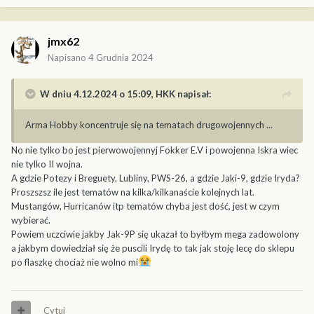
jmx62
Napisano
4 Grudnia 2024
W dniu 4.12.2024 o 15:09,
HKK
napisał:
Arma Hobby koncentruje się na tematach drugowojennych ...
No nie tylko bo jest pierwowojennyj Fokker E.V i powojenna Iskra wiec
nie tylko II wojna.
A gdzie Potezy i Breguety, Lubliny, PWS-26, a gdzie Jaki-9, gdzie Iryda?
Proszszsz ile jest tematów na kilka/kilkanaście kolejnych lat.
Mustangów, Hurricanów itp tematów chyba jest dość, jest w czym
wybierać.
Powiem uczciwie jakby Jak-9P się ukazał to byłbym mega zadowolony
a jakbym dowiedział się że puscili Irydę to tak jak stoję lecę do sklepu
po flaszkę chociaż nie wolno mi
Cytuj