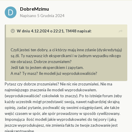
DobreMzimu
Napisano
5 Grudnia 2024
W dniu 4.12.2024 o 22:21,
TM48
napisał:
Czyli jesteś ten dobry, a ci którzy mają inne zdanie (dyskredytują)
są źli. Ty nazywasz ich ekspercikami i w żadnym wypadku nikogo
nie obrażasz. Dobrze zrozumiałem?
Jeśli tak to jestem ekspercikiem i zapytam.
A ma? Ty masz? Ile modeli już wyprodukowaliście?
Pytasz czy dobrze zrozumiałeś? Nie nic nie zrozumiałeś. Nie ma
najmniejszego znaczenia ile modeli wyprodukowałem.
(wyprodukowaliście? cokolwiek to znaczy). Po to istnieje forum żeby
każdy uczestnik mógł przedstawić swoją, nawet najbardziej skrajną
opinię, zadać pytanie, pochwalić się swoimi osiągnięciami, ale także
wejść czasem w spór, ale spór prowadzony w sposób cywilizowany.
Imponująca ilość modeli jakie wyprodukowałeś do tej pory i jaką
jeszcze wyprodukujesz, nie zmienia faktu że twoje zachowanie jest
nieakceptowalne.