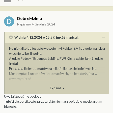
DobreMzimu
Napisano
4 Grudnia 2024
W dniu 4.12.2024 o 15:57,
jmx62
napisał:
No nie tylko bo jest pierwowojennyj Fokker E.V i powojenna Iskra
wiec nie tylko II wojna.
A gdzie Potezy i Breguety, Lubliny, PWS-26, a gdzie Jaki-9, gdzie
Iryda?
Proszszsz ile jest tematów na kilka/kilkanaście kolejnych lat.
Mustangów, Hurricanów itp tematów chyba jest dość, jest w
czym wybierać.
Powiem uczciwie jakby Jak-9P się ukazał to byłbym mega
Expand
zadowolony a jakbym dowiedział się że puscili Irydę to tak jak
stoję lecę do sklepu po flaszkę chociaż nie wolno mi
Uważaj żebyś nie podpadł.
Tutejsi ekspercikowie zarzucą ci że nie masz pojęcia o modelarskim
biznesie.