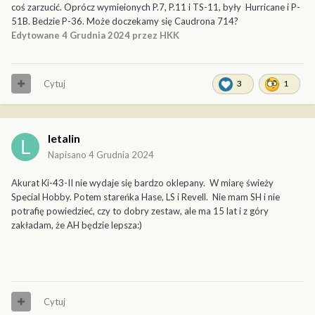
coś zarzucić. Oprócz wymieionych P.7, P.11 i TS-11, były Hurricane i P-
51B. Bedzie P-36. Może doczekamy się Caudrona 714?
Edytowane
4 Grudnia 2024
przez HKK
Cytuj
3
1
letalin
Napisano
4 Grudnia 2024
Akurat Ki-43-II nie wydaje się bardzo oklepany. W miarę świeży
Special Hobby. Potem stareńka Hase, LS i Revell. Nie mam SH i nie
potrafię powiedzieć, czy to dobry zestaw, ale ma 15 lat i z góry
zakładam, że AH będzie lepsza:)
Cytuj