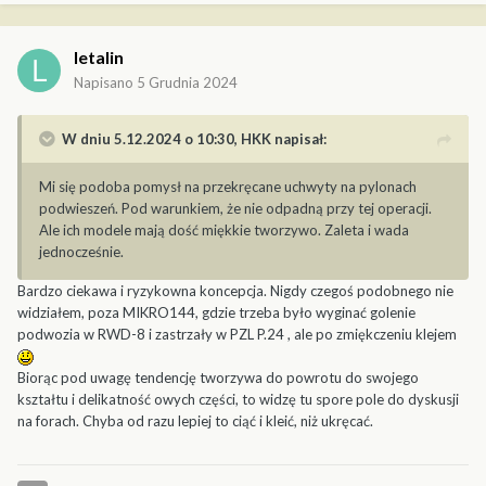
letalin
Napisano
5 Grudnia 2024
W dniu 5.12.2024 o 10:30,
HKK
napisał:
Mi się podoba pomysł na przekręcane uchwyty na pylonach
podwieszeń. Pod warunkiem, że nie odpadną przy tej operacji.
Ale ich modele mają dość miękkie tworzywo. Zaleta i wada
jednocześnie.
Bardzo ciekawa i ryzykowna koncepcja. Nigdy czegoś podobnego nie
widziałem, poza MIKRO144, gdzie trzeba było wyginać golenie
podwozia w RWD-8 i zastrzały w PZL P.24 , ale po zmiękczeniu klejem
Biorąc pod uwagę tendencję tworzywa do powrotu do swojego
kształtu i delikatność owych części, to widzę tu spore pole do dyskusji
na forach. Chyba od razu lepiej to ciąć i kleić, niż ukręcać.