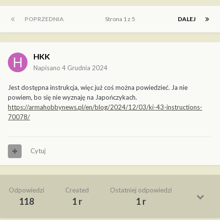
POPRZEDNIA
Strona 1 z 5
DALEJ
HKK
Napisano
4 Grudnia 2024
Jest dostępna instrukcja, więc już coś można powiedzieć. Ja nie
powiem, bo się nie wyznaję na Japończykach.
https://armahobbynews.pl/en/blog/2024/12/03/ki-43-instructions-
70078/
Cytuj
Odpowiedzi
Created
Ostatniej odpowiedzi
118
1 r
1 r