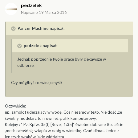
pedzelek
Napisano
19 Marca 2016
Panzer Machine napisał:
pedzelek napisał:
Jednak poprzednie twoje prace były ciekawsze w
odbiorze.
Czy mógłbyś rozwinąc myśl?
Oczywiście:
np. samolot uderzający w wodę. Coś niesamowitego. Nie dość ,że
świetny modelarz to i również grafik komputerowy.
Kolejny : " Pz. Kpfw. 35(t) [Revel, 1:35]" świetne dobrane tło. Liście
,mech całość się wtapia w czołg w winietkę. Czuć klimat. Jeden z
lepszych wraków jakie widziałem.