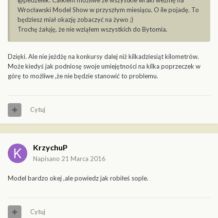
@pedzelek: Całkiem możliwe że wszystkie wraki wezmę na
Wrocławski Model Show w przyszłym miesiącu. O ile pojadę. To
będziesz miał okazję zobaczyć na żywo ;)
Trochę żałuję, że nie wziąłem wszystkich do Bytomia.
Dzięki. Ale nie jeżdżę na konkursy dalej niż kilkadziesiąt kilometrów.
Może kiedyś jak podniosę swoje umiejętności na kilka poprzeczek w
górę to możliwe ,że nie będzie stanowić to problemu.
Cytuj
KrzychuP
Napisano
21 Marca 2016
Model bardzo okej ,ale powiedz jak robiłeś sople.
Cytuj