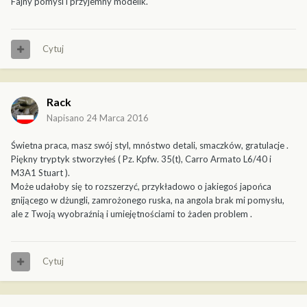
Fajny pomysl i przyjemny modelik.
Cytuj
Rack
Napisano
24 Marca 2016
Świetna praca, masz swój styl, mnóstwo detali, smaczków, gratulacje .
Piękny tryptyk stworzyłeś ( Pz. Kpfw. 35(t), Carro Armato L6/40 i
M3A1 Stuart ).
Może udałoby się to rozszerzyć, przykładowo o jakiegoś japońca
gnijącego w dżungli, zamrożonego ruska, na angola brak mi pomysłu,
ale z Twoją wyobraźnią i umiejętnościami to żaden problem .
Cytuj