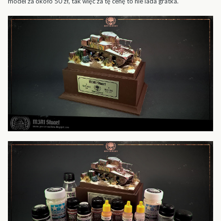
model za około 50 zł, tak więc za tę cenę to nie lada gratka.