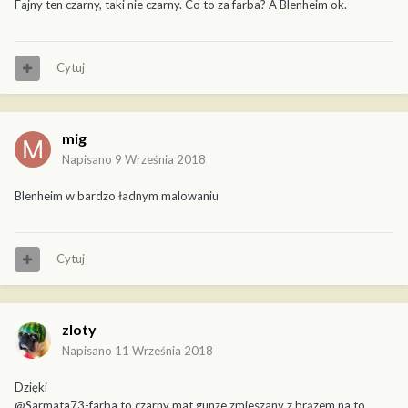
Fajny ten czarny, taki nie czarny. Co to za farba? A Blenheim ok.
Cytuj
mig
Napisano
9 Września 2018
Blenheim w bardzo ładnym malowaniu
Cytuj
zloty
Napisano
11 Września 2018
Dzięki
@Sarmata73-farba to czarny mat gunze zmieszany z brązem,na to