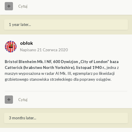
Cytuj
1 year later...
obłok
Napisano
21 Czerwca 2020
Bristol Blenheim Mk. I NF, 600 Dywizjon „City of London” baza
Catterick (hrabstwo North Yorkshire), listopad 1940 r.
, jedna z
maszyn wyposażona w radar AI Mk. III, egzemplarz po likwidacji
grzbietowego stanowiska strzeleckiego dla poprawy osiągów.
Cytuj
3 months later...