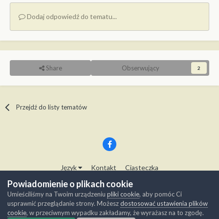
Dodaj odpowiedź do tematu...
Share
Obserwujący
2
Przejdź do listy tematów
Język
Kontakt
Ciasteczka
Copyright © Modelwork.pl
Powiadomienie o plikach cookie
Powered by Invision Community
Umieściliśmy na Twoim urządzeniu
pliki cookie
, aby pomóc Ci
usprawnić przeglądanie strony. Możesz
dostosować ustawienia plików
cookie
, w przeciwnym wypadku zakładamy, że wyrażasz na to zgodę.