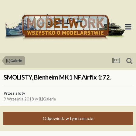
[L]Galerie
SMOLISTY, Blenheim MK1 NF,Airfix 1:72.
Przez
zloty
9 Września 2018
w
[L]Galerie
Odpowiedz w tym temacie