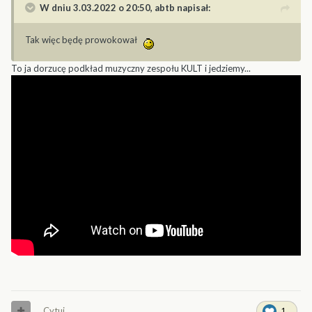
W dniu 3.03.2022 o 20:50,
abtb
napisał:
Tak więc będę prowokował
To ja dorzucę podkład muzyczny zespołu KULT i jedziemy...
Cytuj
1