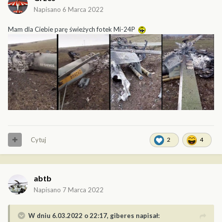
Napisano
6 Marca 2022
Mam dla Ciebie parę świeżych fotek Mi-24P
Cytuj
2
4
abtb
Napisano
7 Marca 2022
W dniu 6.03.2022 o 22:17,
giberes
napisał: