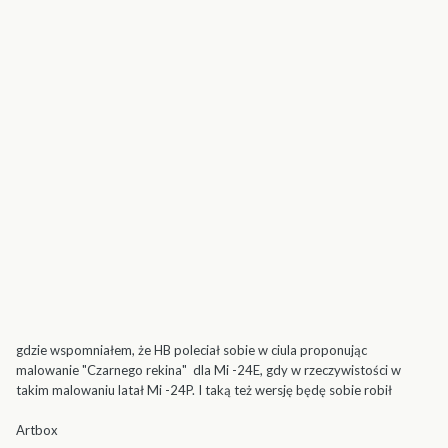
gdzie wspomniałem, że HB poleciał sobie w ciula proponując
malowanie "Czarnego rekina" dla Mi -24E, gdy w rzeczywistości w
takim malowaniu latał Mi -24P. I taką też wersję będę sobie robił
Artbox