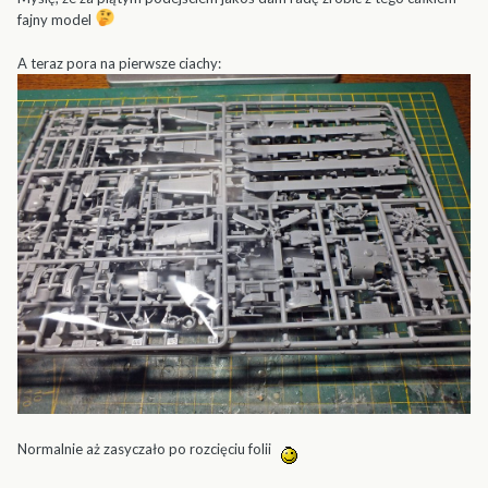
fajny model
A teraz pora na pierwsze ciachy:
Normalnie aż zasyczało po rozcięciu folii