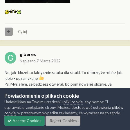
Cytuj
giberes
Napisano
7 Marca 2022
No, jak klozet to faktycznie sztuka dla sztuki. To dobrze, że robisz jak
lubię - pozamykane
Ps. Myślałem, że będziesz otwierał, bo pomalowałeś ślicznie. Ja
zamkniętych elementów nawet nie maluję.
Powiadomienie o plikach cookie
Edytowane
7 Marca 2022
przez giberes
Umieściliśmy na Twoim urządzeniu
pliki cookie
, aby pomóc Ci
usprawnić przeglądanie strony. Możesz
dostosować ustawienia plików
cookie
, w przeciwnym wypadku zakładamy, że wyrażasz na to zgodę.
Cytuj
Accept Cookies
Reject Cookies