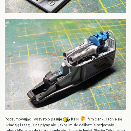
Podsumowując - wszystko pasuje
Kalki
- film cienki, ładnie się
układają i reagują na płyny ale.. jakoś im się delikatnie rozjechały
kolory. Nie wygląda to tragicznie ale... bywało lepiej. Blachy Edkowe by