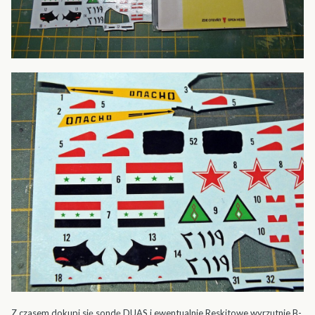
Z czasem dokupi się sondę DUAS i ewentualnie Reskitowe wyrzutnie B-