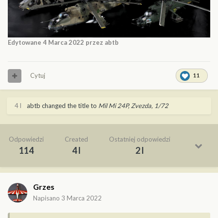
Edytowane
4 Marca 2022
przez abtb
Cytuj
11
4 l
abtb
changed the title to
Mil Mi 24P, Zvezda, 1/72
Odpowiedzi
Created
Ostatniej odpowiedzi
114
4 l
2 l
Grzes
Napisano
3 Marca 2022