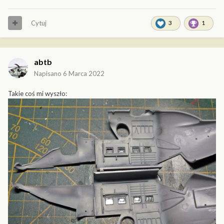
Cytuj
3
1
abtb
Napisano
6 Marca 2022
Takie coś mi wyszło: