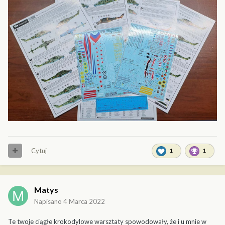
Cytuj
1
1
Matys
Napisano
4 Marca 2022
Te twoje ciągłe krokodylowe warsztaty spowodowały, że i u mnie w