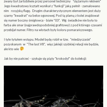
zwany był żartobliwie przez personel techniczny "ciężarnym rekinem"
Jego kwadratowy kształt wynikał z "funkcji" jaką pełnił - zamalowano
nim rosyjską flagę. Drugim charakterystycznym elementem jest duży
czarny "kwadrat" na belce ogonowej. Pod tą plamą z kolei znajdował
się numer boczny śmigłowca - białe "03". Wg świadków nie była to
farba ale smar (najprawdopodobniej grafitowy) z pod którego czasami
przebijał numer. Filtry na wlotach były koloru pomarańczowego.
I tyle tytułem wstępu. Model będę robił w tzw. "miedzyczasie"
pozyskanym w "The last V8", więc jakiejś szybkiej relacji nie będzie,
ale kto wie
Jak by nie patrzeć - szykuje się piąty "krokodyl" do kolekcji: