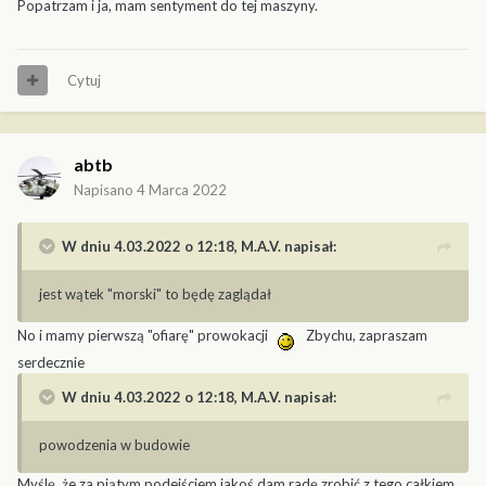
Popatrzam i ja, mam sentyment do tej maszyny.
Cytuj
abtb
Napisano
4 Marca 2022
W dniu 4.03.2022 o 12:18,
M.A.V.
napisał:
jest wątek "morski" to będę zaglądał
No i mamy pierwszą "ofiarę" prowokacji
Zbychu, zapraszam
serdecznie
W dniu 4.03.2022 o 12:18,
M.A.V.
napisał:
powodzenia w budowie
Myślę, że za piątym podejściem jakoś dam radę zrobić z tego całkiem