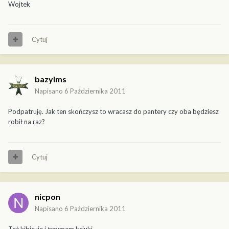
Wojtek
Cytuj
bazylms
Napisano
6 Października 2011
Podpatruję. Jak ten skończysz to wracasz do pantery czy oba będziesz
robił na raz?
Cytuj
nicpon
Napisano
6 Października 2011
Też kibicuje i trzymam kciuki.