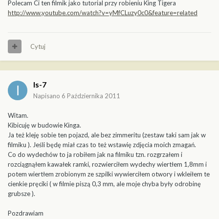
Polecam Ci ten filmik jako tutorial przy robieniu King Tigera
http://www.youtube.com/watch?v=yMfCLuzy0c0&feature=related
Cytuj
Is-7
Napisano
6 Października 2011
Witam.
Kibicuję w budowie Kinga.
Ja też kleję sobie ten pojazd, ale bez zimmeritu (zestaw taki sam jak w
filmiku ). Jeśli będę miał czas to też wstawię zdjęcia moich zmagań.
Co do wydechów to ja robiłem jak na filmiku tzn. rozgrzałem i
rozciągnąłem kawałek ramki, rozwierciłem wydechy wiertłem 1,8mm i
potem wiertłem zrobionym ze szpilki wywierciłem otwory i wkleiłem te
cienkie pręciki ( w filmie piszą 0,3 mm, ale moje chyba były odrobinę
grubsze ).
Pozdrawiam