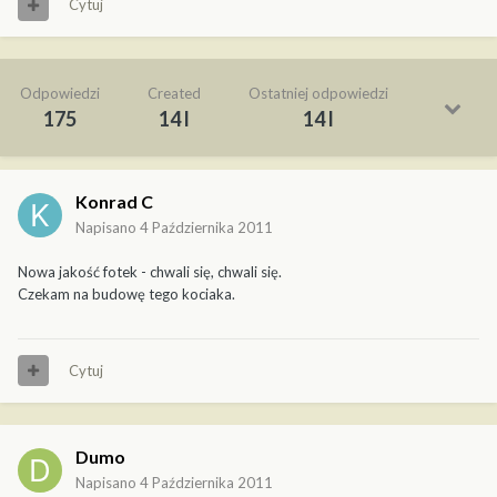
Cytuj
Odpowiedzi
Created
Ostatniej odpowiedzi
175
14 l
14 l
Konrad C
Napisano
4 Października 2011
Nowa jakość fotek - chwali się, chwali się.
Czekam na budowę tego kociaka.
Cytuj
Dumo
Napisano
4 Października 2011