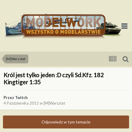
[M]Warsztat
Król jest tylko jeden :D czyli Sd.Kfz. 182
Kingtiger 1:35
Przez
Twitch
4 Października 2011
w
[M]Warsztat
Odpowiedz w tym temacie