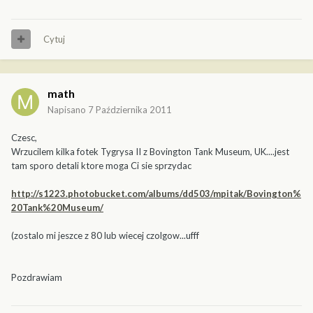
Cytuj
math
Napisano
7 Października 2011
Czesc,
Wrzucilem kilka fotek Tygrysa II z Bovington Tank Museum, UK....jest
tam sporo detali ktore moga Ci sie sprzydac
http://s1223.photobucket.com/albums/dd503/mpitak/Bovington%
20Tank%20Museum/
(zostalo mi jeszce z 80 lub wiecej czolgow...ufff
Pozdrawiam