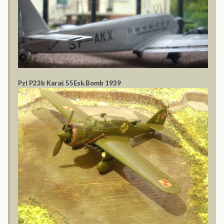
Pzl P23b Karaś 55Esk.Bomb 1939