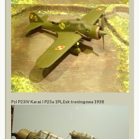
Pzl P23IV Karaś i P23a 1PL.Esk treningowa 1938