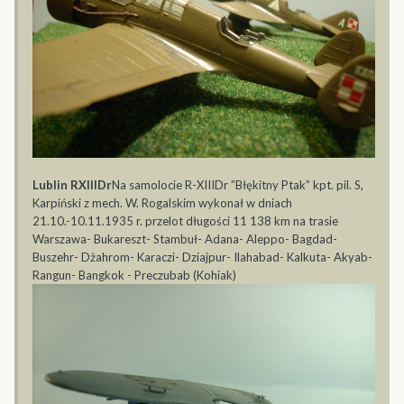
Lublin RXIIIDr
Na samolocie R-XIIIDr ”Błękitny Ptak” kpt. pil. S,
Karpiński z mech. W. Rogalskim wykonał w dniach
21.10.-10.11.1935 r. przelot długości 11 138 km na trasie
Warszawa- Bukareszt- Stambuł- Adana- Aleppo- Bagdad-
Buszehr- Dżahrom- Karaczi- Dziajpur- Ilahabad- Kalkuta- Akyab-
Rangun- Bangkok - Preczubab (Kohiak)