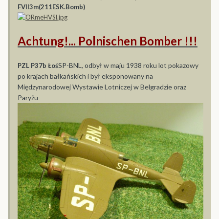
FVII3m(211ESK.Bomb)
Achtung!... Polnischen Bomber !!!
SP-BNL, odbył w maju 1938 roku lot pokazowy
PZL P37b Łoś
po krajach bałkańskich i był eksponowany na
Międzynarodowej Wystawie Lotniczej w Belgradzie oraz
Paryżu