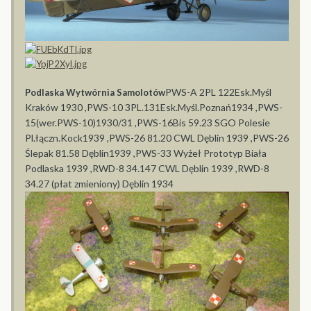
PWS-A 2PL 122Esk.Myśl
Podlaska Wytwórnia Samolotów
Kraków 1930 ,PWS-10 3PL.131Esk.Myśl.Poznań1934 ,PWS-
15(wer.PWS-10)1930/31 ,PWS-16Bis 59.23 SGO Polesie
Pl.łączn.Kock1939 ,PWS-26 81.20 CWL Dęblin 1939 ,PWS-26
Ślepak 81.58 Dęblin1939 ,PWS-33 Wyżeł Prototyp Biała
Podlaska 1939 ,RWD-8 34.147 CWL Dęblin 1939 ,RWD-8
34.27 (płat zmieniony) Dęblin 1934