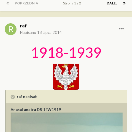
POPRZEDNIA
Strona 1 z 2
DALEJ
raf
Napisano
18 Lipca 2014
1918-1939
raf napisał:
Anasal anatra DS 1EW1919