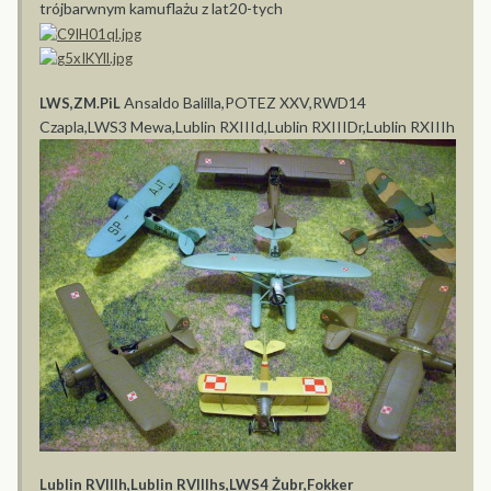
trójbarwnym kamuflażu z lat20-tych
Ansaldo Balilla,POTEZ XXV,RWD14
LWS,ZM.PiL
Czapla,LWS3 Mewa,Lublin RXIIId,Lublin RXIIIDr,Lublin RXIIIh
Lublin RVIIIh,Lublin RVIIIhs,LWS4 Żubr,Fokker