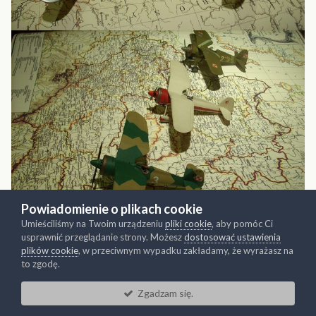
Powiadomienie o plikach cookie
Umieściliśmy na Twoim urządzeniu
pliki cookie
, aby pomóc Ci
usprawnić przeglądanie strony. Możesz
dostosować ustawienia
plików cookie
, w przeciwnym wypadku zakładamy, że wyrażasz na
to zgodę.
JD-2 ,RWD-1 ,RWD-5 ,,RWD-6 ,RWD-
Rogalski,Wigura,Drzewiecki
8 ,RWD-9 ,RWD-10 ,RWD-13 ,RWD-17 ,RWD-23.
Zgadzam się.