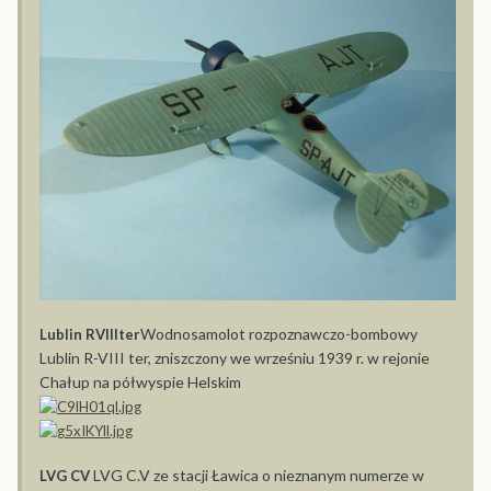
Wodnosamolot rozpoznawczo-bombowy
Lublin RVIIIter
Lublin R-VIII ter, zniszczony we wrześniu 1939 r. w rejonie
Chałup na półwyspie Helskim
LVG C.V ze stacji Ławica o nieznanym numerze w
LVG CV