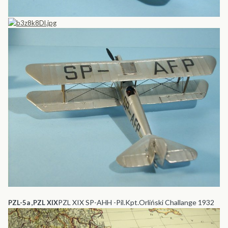
PZL XIX SP-AHH -Pil.Kpt.Orliński Challange 1932
PZL-5a ,PZL XIX