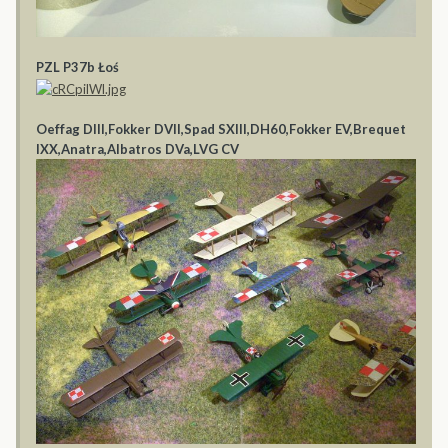
PZL P37b Łoś
Oeffag DIII,Fokker DVII,Spad SXIII,DH60,Fokker EV,Brequet
IXX,Anatra,Albatros DVa,LVG CV