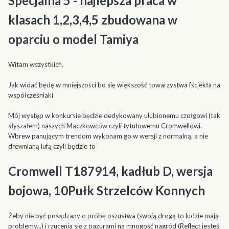
Specjalna 5 - najlepsza praca w
klasach 1,2,3,4,5 zbudowana w
oparciu o model Tamiya
Witam wszystkich.
Jak widać będę w mniejszości bo się większość towarzystwa fściekła na
współcześniaki
Mój występ w konkursie będzie dedykowany ulubionemu czołgowi (tak
słyszałem) naszych Maczkowców czyli tytułowemu Cromwellowi.
Wbrew panującym trendom wykonam go w wersji z normalną, a nie
drewnianą lufą czyli będzie to
Cromwell T187914, kadłub D, wersja
bojowa, 10Pułk Strzelców Konnych
Żeby nie być posądzany o próbę oszustwa (swoją drogą to ludzie mają
problemy...) i rzucenia się z pazurami na mnogość nagród (Reflect jesteś