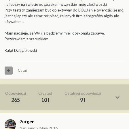
najlepszy na świecie odszczekam wszystkie moje złośliwostki
Przy testach zamierzam być obiektywny do BÓLU i nie twierdzić, że mój
jest najlepszy ale zaraz też pisać, że innych firm aerografów nigdy nie
używałem...
Mam nadzieję, że Wy i ja będziemy mieli doskonałą zabawę.
Pozdrawiam z szacunkiem
Rafał Dzięgielewski
Cytuj
Odpowiedzi
Created
Ostatniej odpowiedzi
265
10 l
9 l
7urgen
Napisano
2 Maja 2016