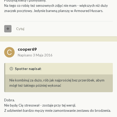
Podsyłaj kwity i pomyślimy.
Na tego co robię też sensownych zdjęć nie mam - większych niż duży
znaczek pocztowy. Jedynie barwną planszę w Armoured Hussars.
Cytuj
cooper69
Napisano
3 Maja 2016
Spotter napisał:
Nie kombinuj za dużo, rób jak najprościej bez przeróbek, abym
mógł też takiego później wykonać
Dobra.
Nie będę Cię stresował - zostaje przy tej wersji.
Z udziwnień bardzo męczy mnie zamontowanie zestawu do brodzenia.