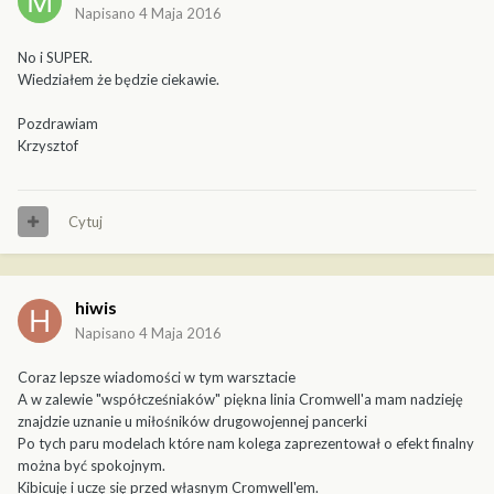
Napisano
4 Maja 2016
No i SUPER.
Wiedziałem że będzie ciekawie.
Pozdrawiam
Krzysztof
Cytuj
hiwis
Napisano
4 Maja 2016
Coraz lepsze wiadomości w tym warsztacie
A w zalewie "współcześniaków" piękna linia Cromwell'a mam nadzieję
znajdzie uznanie u miłośników drugowojennej pancerki
Po tych paru modelach które nam kolega zaprezentował o efekt finalny
można być spokojnym.
Kibicuję i uczę się przed własnym Cromwell'em.