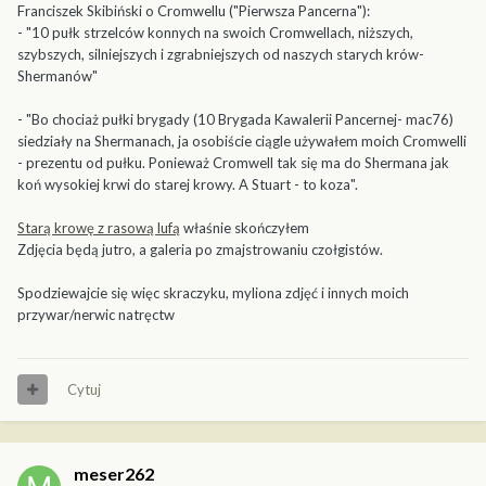
Franciszek Skibiński o Cromwellu ("Pierwsza Pancerna"):
- "10 pułk strzelców konnych na swoich Cromwellach, niższych,
szybszych, silniejszych i zgrabniejszych od naszych starych krów-
Shermanów"
- "Bo chociaż pułki brygady (10 Brygada Kawalerii Pancernej- mac76)
siedziały na Shermanach, ja osobiście ciągle używałem moich Cromwelli
- prezentu od pułku. Ponieważ Cromwell tak się ma do Shermana jak
koń wysokiej krwi do starej krowy. A Stuart - to koza".
Starą krowę z rasową lufą
właśnie skończyłem
Zdjęcia będą jutro, a galeria po zmajstrowaniu czołgistów.
Spodziewajcie się więc skraczyku, myliona zdjęć i innych moich
przywar/nerwic natręctw
Cytuj
meser262