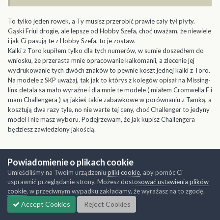
To tylko jeden rowek, a Ty musisz przerobić prawie cały tył płyty.
Gąski Friul drogie, ale lepsze od Hobby Szefa, choć uważam, że niewiele
i jak Ci pasują te z Hobby Szefa, to je zostaw.
Kalki z Toro kupiłem tylko dla tych numerów, w sumie doszedłem do
wniosku, że przerasta mnie opracowanie kalkomanii, a zlecenie jej
wydrukowanie tych dwóch znaków to pewnie koszt jednej kalki z Toro.
Na modele z SKP uważaj, tak jak to którys z kolegów opisał na Missing-
linx detala sa mało wyraźne i dla mnie te modele ( miałem Cromwella F i
mam Challengera ) są jakieś takie zabawkowe w porównaniu z Tamką, a
kosztują dwa razy tyle, no nie warte tej ceny, choć Challenger to jedyny
model i nie masz wyboru. Podejrzewam, że jak kupisz Challengera
będziesz zawiedziony jakością.
Powiadomienie o plikach cookie
Cytuj
Umieściliśmy na Twoim urządzeniu
pliki cookie
, aby pomóc Ci
usprawnić przeglądanie strony. Możesz
dostosować ustawienia plików
cookie
, w przeciwnym wypadku zakładamy, że wyrażasz na to zgodę.
cooper69
Accept Cookies
Reject Cookies
Napisano
7 Maja 2016