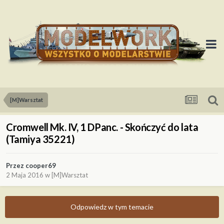
[M]Warsztat
Cromwell Mk. IV, 1 DPanc. - Skończyć do lata
(Tamiya 35221)
Przez
cooper69
2 Maja 2016
w
[M]Warsztat
Odpowiedz w tym temacie