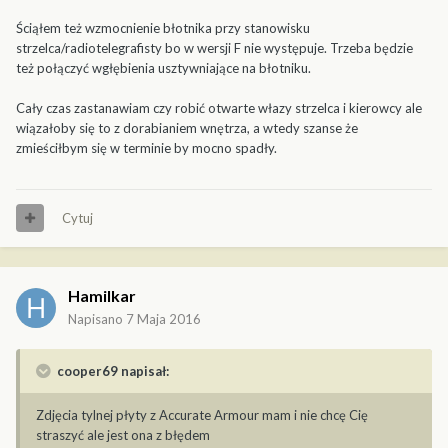
Ściąłem też wzmocnienie błotnika przy stanowisku
strzelca/radiotelegrafisty bo w wersji F nie występuje. Trzeba będzie
też połączyć wgłębienia usztywniające na błotniku.
Cały czas zastanawiam czy robić otwarte włazy strzelca i kierowcy ale
wiązałoby się to z dorabianiem wnętrza, a wtedy szanse że
zmieściłbym się w terminie by mocno spadły.
Cytuj
Hamilkar
Napisano
7 Maja 2016
cooper69 napisał:
Zdjęcia tylnej płyty z Accurate Armour mam i nie chcę Cię
straszyć ale jest ona z błędem