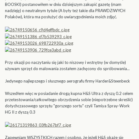
BOOSKI) postanowiłem w dniu dzisiejszym zakupić gazetę (mam
nadzieję) o neutralnym tytule (A były też takie dla PRAWDZIWYCH
Polaków), która ma posłużyć do uwiarygodnienia moich zdjęć.
Przy okazji po naczytaniu się jaki to niszowy i wstrętny (w domyśle)
używam sprzęt do malowania zostałem zachęcony do spróbowania...
Jedynego najlepszego i słusznego aerografu firmy Harder&Steenbeck
Wszedłem więc w posiadanie drogą kupna H&S Ultra z dyszą 0.2 celem
przetestowania/całkowitego obrzydzenia sobie (niepotrzebne skreślić)
dotychczasowego sprzętu "gorszego sortu" czyli Tamiya Spray-Work
HG II z dyszą 0.3
Zapewniam WSZYSTKICH razem i osobno, że jeżeli H&S okaże się