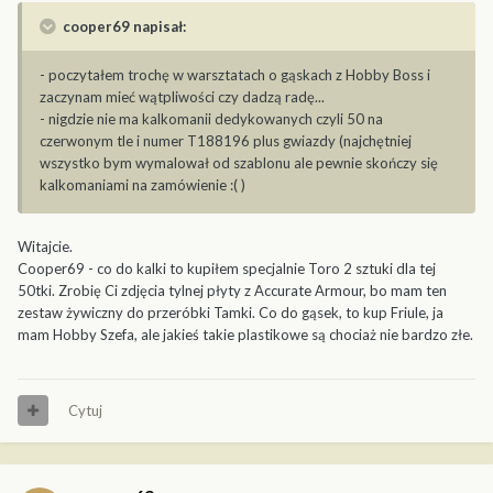
cooper69 napisał:
- poczytałem trochę w warsztatach o gąskach z Hobby Boss i
zaczynam mieć wątpliwości czy dadzą radę...
- nigdzie nie ma kalkomanii dedykowanych czyli 50 na
czerwonym tle i numer T188196 plus gwiazdy (najchętniej
wszystko bym wymalował od szablonu ale pewnie skończy się
kalkomaniami na zamówienie :( )
Witajcie.
Cooper69 - co do kalki to kupiłem specjalnie Toro 2 sztuki dla tej
50tki. Zrobię Ci zdjęcia tylnej płyty z Accurate Armour, bo mam ten
zestaw żywiczny do przeróbki Tamki. Co do gąsek, to kup Friule, ja
mam Hobby Szefa, ale jakieś takie plastikowe są chociaż nie bardzo złe.
Cytuj