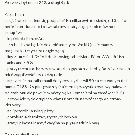
Pierwszy był meser262, a drugi Rack
Ale ad rem
Jak już wiecie dałem się podpuścić Hamilkarowi no i siedzę od 3 dni w
necie i literaturze no i powstała inwentaryzacja problemów no i
zakupów:
- kupić koła PanzerArt
- trzeba chyba będzie dokupić anteny bo 2m RB (takie mam w
magazynku) chyba za długie będą
- liny z Eureki ER-3546 British towing cable Mark IV for WWII British
Tanks and SPGs
- poczytałem trochę w warsztatach o gąskach z Hobby Boss i zaczynam
mieć wątpliwości czy dadzą radę...
- nigdzie nie ma kalkomanii dedykowanych czyli 50 na czerwonym tle i
numer T188196 plus gwiazdy (najchętniej wszystko bym wymalował
od szablonu ale pewnie skończy się kalkomaniami na zamówienie :( )
- oczywiście rycie drugiego włazu z przodu na wzór tego od strony
kierowcy
- no i przeróbka tylnej płyty
- dorobienie charakterystycznych boxów
- graty i płachta identyfikacyjna na płytę nadsilnikową
To na tą chwilę tyle.