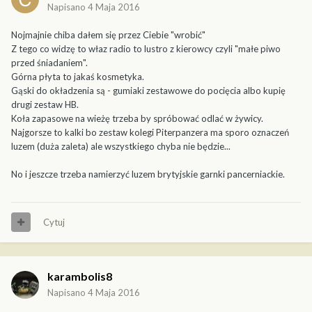
Napisano
4 Maja 2016
Nojmajnie chiba dałem się przez Ciebie "wrobić"
Z tego co widzę to właz radio to lustro z kierowcy czyli "małe piwo
przed śniadaniem".
Górna płyta to jakaś kosmetyka.
Gąski do okładzenia są - gumiaki zestawowe do pocięcia albo kupię
drugi zestaw HB.
Koła zapasowe na wieżę trzeba by spróbować odlać w żywicy.
Najgorsze to kalki bo zestaw kolegi Piterpanzera ma sporo oznaczeń
luzem (duża zaleta) ale wszystkiego chyba nie będzie...
No i jeszcze trzeba namierzyć luzem brytyjskie garnki pancerniackie.
Cytuj
karambolis8
Napisano
4 Maja 2016