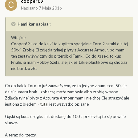
cooper69
Napisano
7 Maja 2016
Hamilkar napisał:
Witajcie.
Cooper69 - co do kalki to kupiłem specjalnie Toro 2 sztuki dla tej
50tki. Zrobię Ci zdjęcia tylnej płyty z Accurate Armour, bo mam
ten zestaw żywiczny do przeróbki Tamki. Co do gąsek, to kup
Friule, ja mam Hobby Szefa, ale jakieś takie plastikowe są chociaż
nie bardzo złe.
Co do kalek Toro to już zauważyłem, że to jedyne z numerem 50 ale
dalej numeru brak - zobaczę może zamówię albo zrobię własne.
Zdjęcia tylnej płyty z Accurate Armour mam i nie chcę Cię straszyć ale
jest ona z błędem -
tutaj
jest wszystko opisane
Gąski są kur... drogie. Jak dostanę do 100 z przesyłką to się pewnie
skuszę.
A teraz do rzeczy.