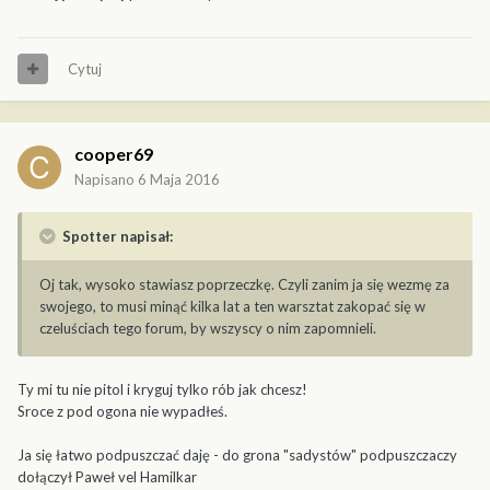
Cytuj
cooper69
Napisano
6 Maja 2016
Spotter napisał:
Oj tak, wysoko stawiasz poprzeczkę. Czyli zanim ja się wezmę za
swojego, to musi minąć kilka lat a ten warsztat zakopać się w
czeluściach tego forum, by wszyscy o nim zapomnieli.
Ty mi tu nie pitol i kryguj tylko rób jak chcesz!
Sroce z pod ogona nie wypadłeś.
Ja się łatwo podpuszczać daję - do grona "sadystów" podpuszczaczy
dołączył Paweł vel Hamilkar