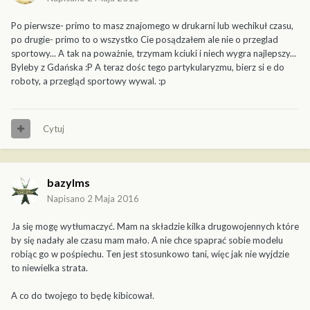
Po pierwsze- primo to masz znajomego w drukarni lub wechikuł czasu,
po drugie- primo to o wszystko Cie posądzałem ale nie o przeglad
sportowy... A tak na poważnie, trzymam kciuki i niech wygra najlepszy...
Byleby z Gdańska :P A teraz dośc tego partykularyzmu, bierz si e do
roboty, a przegląd sportowy wywal. :p
Cytuj
bazylms
Napisano
2 Maja 2016
Ja się mogę wytłumaczyć. Mam na składzie kilka drugowojennych które
by się nadały ale czasu mam mało. A nie chce spaprać sobie modelu
robiąc go w pośpiechu. Ten jest stosunkowo tani, więc jak nie wyjdzie
to niewielka strata.
A co do twojego to będę kibicował.