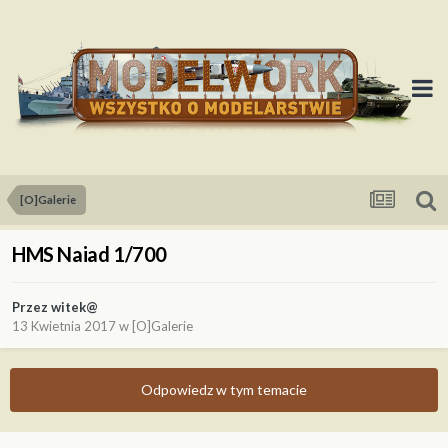
[O]Galerie
HMS Naiad 1/700
Przez
witek@
13 Kwietnia 2017
w
[O]Galerie
Odpowiedz w tym temacie