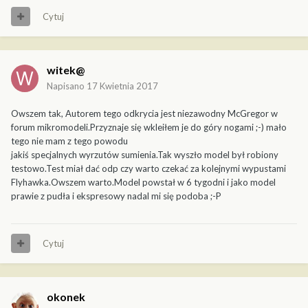
Cytuj
witek@
Napisano
17 Kwietnia 2017
Owszem tak, Autorem tego odkrycia jest niezawodny McGregor w
forum mikromodeli.Przyznaje się wkleiłem je do góry nogami ;-) mało
tego nie mam z tego powodu
jakiś specjalnych wyrzutów sumienia.Tak wyszło model był robiony
testowo.Test miał dać odp czy warto czekać za kolejnymi wypustami
Flyhawka.Owszem warto.Model powstał w 6 tygodni i jako model
prawie z pudła i ekspresowy nadal mi się podoba ;-P
Cytuj
okonek