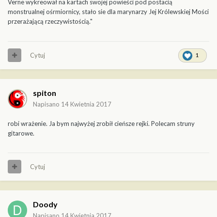
Verne wykreował na kartach swojej powieści pod postacią
monstrualnej ośrmiornicy, stało sie dla marynarzy Jej Królewskiej Mości
przerażającą rzeczywistością."
Cytuj
1
spiton
Napisano
14 Kwietnia 2017
robi wrażenie. Ja bym najwyżej zrobił cieńsze rejki. Polecam struny
gitarowe.
Cytuj
Doody
Napisano
14 Kwietnia 2017