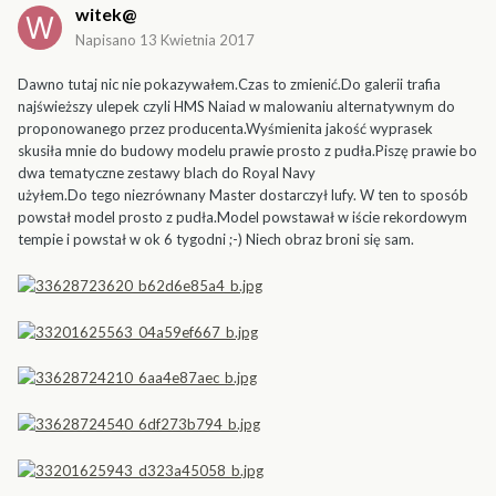
witek@
Napisano
13 Kwietnia 2017
Dawno tutaj nic nie pokazywałem.Czas to zmienić.Do galerii trafia
najświeższy ulepek czyli HMS Naiad w malowaniu alternatywnym do
proponowanego przez producenta.Wyśmienita jakość wyprasek
skusiła mnie do budowy modelu prawie prosto z pudła.Piszę prawie bo
dwa tematyczne zestawy blach do Royal Navy
użyłem.Do tego niezrównany Master dostarczył lufy. W ten to sposób
powstał model prosto z pudła.Model powstawał w iście rekordowym
tempie i powstał w ok 6 tygodni ;-) Niech obraz broni się sam.