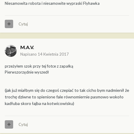
Niesamowita robota i niesamowite wypraski Flyhawka
Cytuj
M.A.V.
Napisano
14 Kwietnia 2017
przeżyłem szok przy tej fotce z zapałką
Pierwszorzędnie wyszedł
(jak już miałbym się do czegoś czepiać to tak cicho bym nadmienił że
trochę dziwne to spienione fale równomiernie pasmowo wokoło
kadłuba skoro łajba na kotwicowisku)
Cytuj