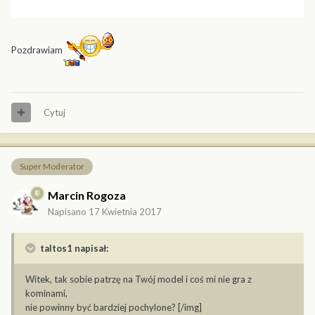
Pozdrawiam
Cytuj
Super Moderator
Marcin Rogoza
Napisano
17 Kwietnia 2017
taltos1 napisał:
Witek, tak sobie patrzę na Twój model i coś mi nie gra z
kominami,
nie powinny być bardziej pochylone? [/img]