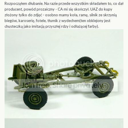
Rozpocząłem dłubanie. Na razie przede wszystkim składałem to, co dał
producent, powód prozaiczny - CA mi się skończył. UAZ do kupy
złożony tylko do zdjęć - osobno mamy koła, ramę, silnik ze skrzynią
biegów, karoserię, fotele, tłumik z wydechem(ten obklejony jest
chusteczką jako imitacją przyszłej rdzy i odłażącej farby).