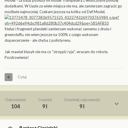
Model - za bazę posłuży mi model Trumpetera z widocznymi poniżej
dodatkami. W Uazie za wiele miejsca nie ma, ale zamierzam zagracić go
możliwie najmocniej. Czekam jeszcze na kółka od Def Model.
Stelaż i fragment plandeki zamierzam wykonać samemu z drutu i
greenstuffu, nie wiem jeszcze na 100% z czego wykonam
dopancerzenie - ale chyba z polistyrenu.
Jak mawiał klasyk nie ma co "strzępić ryja", wracam do roboty.
Pozdrowienia!
Cytuj
Odpowiedzi
Created
Ostatniej odpowiedzi
104
9 l
9 l
Bartosz Ciesielski