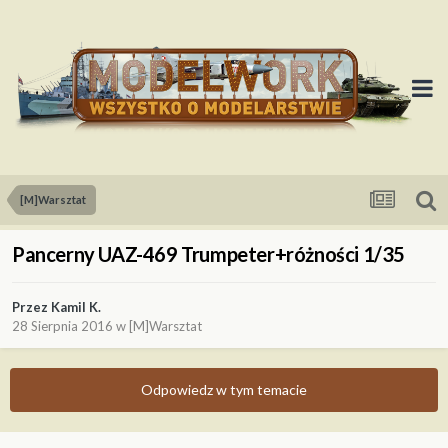
[M]Warsztat
Pancerny UAZ-469 Trumpeter+różności 1/35
Przez
Kamil K.
28 Sierpnia 2016
w
[M]Warsztat
Odpowiedz w tym temacie