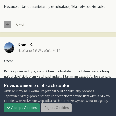
Elegancko! Jak dostanie farbę, eksploatację i klamoty będzie cacko!
Cytuj
Kamil K.
Napisano
19 Września 2016
Cześć,
Krótka przerwa była, ale coś tam podziałałem - zrobiłem rzecz, której
najbardziej się bałem - stelaż plandeki. I tak mam szczęście, bo stelaż w
tym egzemplarzu jest szczątkowy, niemniej roboty z tymi paroma
Powiadomienie o plikach cookie
drucikami było całkiem sporo. Wciąż przede mną wykonanie pewnych
Umieściliśmy na Twoim urządzeniu
pliki cookie
, aby pomóc Ci
drobnych detali na stelażu, ale na wszystko przyjdzie czas.
usprawnić przeglądanie strony. Możesz
dostosować ustawienia plików
Stelaż jest nieprzyklejony do UAZa - chciałbym, żeby tak pozostało aż
cookie
, w przeciwnym wypadku zakładamy, że wyrażasz na to zgodę.
do malowania, nie wiem jednak czy uda mi się wykonać plandekę bez
sklejenia stelaża - najwyżej przyłapię go CA, a potem rozkleję,
Accept Cookies
Reject Cookies
zobaczymy.