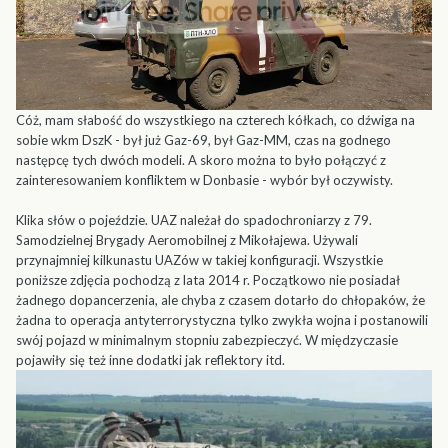
Cóż, mam słabość do wszystkiego na czterech kółkach, co dźwiga na
sobie wkm DszK - był już Gaz-69, był Gaz-MM, czas na godnego
następcę tych dwóch modeli. A skoro można to było połączyć z
zainteresowaniem konfliktem w Donbasie - wybór był oczywisty.
Klika słów o pojeździe. UAZ należał do spadochroniarzy z 79.
Samodzielnej Brygady Aeromobilnej z Mikołajewa. Używali
przynajmniej kilkunastu UAZów w takiej konfiguracji. Wszystkie
poniższe zdjęcia pochodzą z lata 2014 r. Początkowo nie posiadał
żadnego dopancerzenia, ale chyba z czasem dotarło do chłopaków, że
żadna to operacja antyterrorystyczna tylko zwykła wojna i postanowili
swój pojazd w minimalnym stopniu zabezpieczyć. W międzyczasie
pojawiły się też inne dodatki jak reflektory itd.