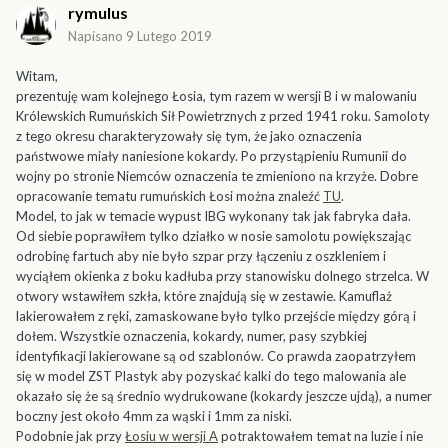
rymulus
Napisano
9 Lutego 2019
Witam,
prezentuję wam kolejnego Łosia, tym razem w wersji B i w malowaniu
Królewskich Rumuńskich Sił Powietrznych z przed 1941 roku. Samoloty
z tego okresu charakteryzowały się tym, że jako oznaczenia
państwowe miały naniesione kokardy. Po przystąpieniu Rumunii do
wojny po stronie Niemców oznaczenia te zmieniono na krzyże. Dobre
opracowanie tematu rumuńskich Łosi można znaleźć
TU
.
Model, to jak w temacie wypust IBG wykonany tak jak fabryka dała.
Od siebie poprawiłem tylko działko w nosie samolotu powiększając
odrobinę fartuch aby nie było szpar przy łączeniu z oszkleniem i
wyciąłem okienka z boku kadłuba przy stanowisku dolnego strzelca. W
otwory wstawiłem szkła, które znajdują się w zestawie. Kamuflaż
lakierowałem z ręki, zamaskowane było tylko przejście między górą i
dołem. Wszystkie oznaczenia, kokardy, numer, pasy szybkiej
identyfikacji lakierowane są od szablonów. Co prawda zaopatrzyłem
się w model ZST Plastyk aby pozyskać kalki do tego malowania ale
okazało się że są średnio wydrukowane (kokardy jeszcze ujdą), a numer
boczny jest około 4mm za wąski i 1mm za niski.
Podobnie jak przy
Łosiu w wersji A
potraktowałem temat na luzie i nie