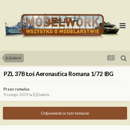
[L]Galerie
PZL 37B Łoś Aeronautica Romana 1/72 IBG
Przez
rymulus
9 Lutego 2019
w
[L]Galerie
Odpowiedz w tym temacie