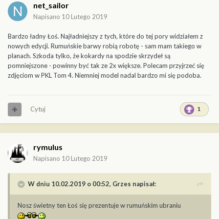
net_sailor
Napisano
10 Lutego 2019
Bardzo ładny Łoś. Najładniejszy z tych, które do tej pory widziałem z
nowych edycji. Rumuńskie barwy robią robotę - sam mam takiego w
planach. Szkoda tylko, że kokardy na spodzie skrzydeł są
pomniejszone - powinny być tak ze 2x większe. Polecam przyjrzeć się
zdjęciom w PKL Tom 4. Niemniej model nadal bardzo mi się podoba.
Cytuj
1
rymulus
Napisano
10 Lutego 2019
W dniu 10.02.2019 o 00:52,
Grzes
napisał:
Nosz świetny ten Łoś się prezentuje w rumuńskim ubraniu