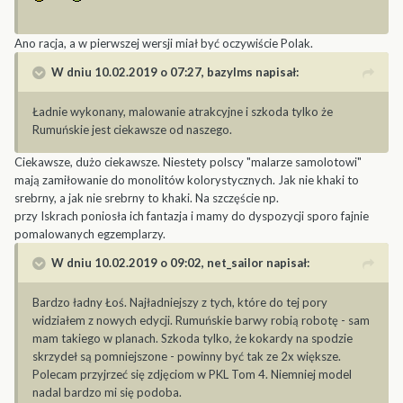
Ano racja, a w pierwszej wersji miał być oczywiście Polak.
W dniu 10.02.2019 o 07:27,
bazylms
napisał:
Ładnie wykonany, malowanie atrakcyjne i szkoda tylko że
Rumuńskie jest ciekawsze od naszego.
Ciekawsze, dużo ciekawsze. Niestety polscy "malarze samolotowi"
mają zamiłowanie do monolitów kolorystycznych. Jak nie khaki to
srebrny, a jak nie srebrny to khaki. Na szczęście np.
przy Iskrach poniosła ich fantazja i mamy do dyspozycji sporo fajnie
pomalowanych egzemplarzy.
W dniu 10.02.2019 o 09:02,
net_sailor
napisał:
Bardzo ładny Łoś. Najładniejszy z tych, które do tej pory
widziałem z nowych edycji. Rumuńskie barwy robią robotę - sam
mam takiego w planach. Szkoda tylko, że kokardy na spodzie
skrzydeł są pomniejszone - powinny być tak ze 2x większe.
Polecam przyjrzeć się zdjęciom w PKL Tom 4. Niemniej model
nadal bardzo mi się podoba.