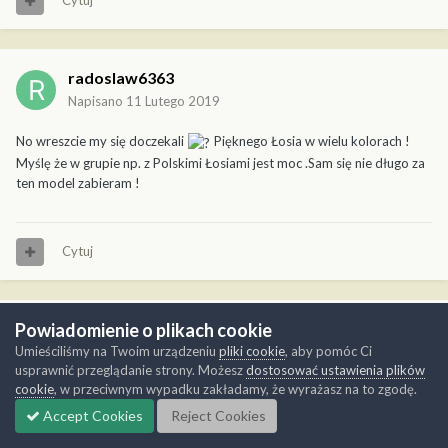
Cytuj
radoslaw6363
Napisano
11 Lutego 2019
No wreszcie my się doczekali
Pięknego Łosia w wielu kolorach !
Myślę że w grupie np. z Polskimi Łosiami jest moc .Sam się nie długo za
ten model zabieram !
Cytuj
Powiadomienie o plikach cookie
Xmen
Umieściliśmy na Twoim urządzeniu
pliki cookie
, aby pomóc Ci
Napisano
11 Lutego 2019
usprawnić przeglądanie strony. Możesz
dostosować ustawienia plików
cookie
, w przeciwnym wypadku zakładamy, że wyrażasz na to zgodę.
Jeszcze jedno pytanie.Kolory na kokardy Mógłbyś podać?Będę robił
Rumuńskiego Hurricane z kokardami.Sorki za takie męczenie pytaniami.
Accept Cookies
Reject Cookies