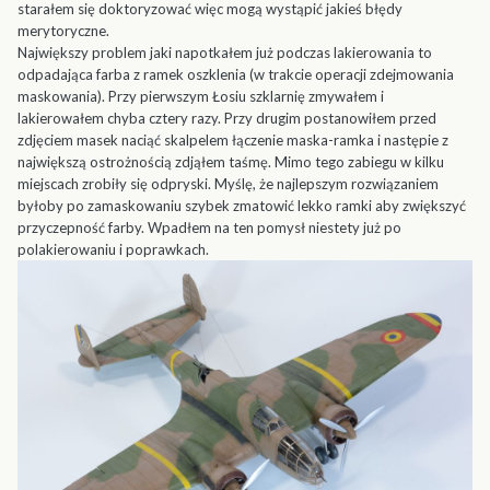
starałem się doktoryzować więc mogą wystąpić jakieś błędy
merytoryczne.
Największy problem jaki napotkałem już podczas lakierowania to
odpadająca farba z ramek oszklenia (w trakcie operacji zdejmowania
maskowania). Przy pierwszym Łosiu szklarnię zmywałem i
lakierowałem chyba cztery razy. Przy drugim postanowiłem przed
zdjęciem masek naciąć skalpelem łączenie maska-ramka i następie z
największą ostrożnością zdjąłem taśmę. Mimo tego zabiegu w kilku
miejscach zrobiły się odpryski. Myślę, że najlepszym rozwiązaniem
byłoby po zamaskowaniu szybek zmatowić lekko ramki aby zwiększyć
przyczepność farby. Wpadłem na ten pomysł niestety już po
polakierowaniu i poprawkach.