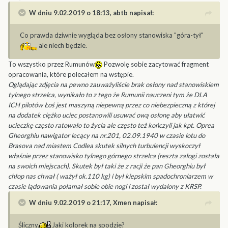
W dniu 9.02.2019 o 18:13,
abtb
napisał:
Co prawda dziwnie wygląda bez osłony stanowiska "góra-tył"
ale niech będzie.
To wszystko przez Rumunów
Pozwolę sobie zacytować fragment
opracowania, które polecałem na wstępie.
Oglądając zdjęcia na pewno zauważyliście brak osłony nad stanowiskiem
tylnego strzelca, wynikało to z tego że Rumunii nauczeni tym że DLA
ICH pilotów Łoś jest maszyną niepewną przez co niebezpieczną z której
na dodatek ciężko uciec postanowili usuwać ową osłonę aby ułatwić
ucieczkę często ratowało to życia ale często też kończyli jak kpt. Oprea
Gheorghiu nawigator lecący na nr.201, 02.09.1940 w czasie lotu do
Brasova nad miastem Codlea skutek silnych turbulencji wyskoczył
właśnie przez stanowisko tylnego górnego strzelca (reszta załogi została
na swoich miejscach). Skutek był taki że z racji że pan Gheorghiu był
chłop nas chwał ( ważył ok.110 kg) i był kiepskim spadochroniarzem w
czasie lądowania połamał sobie obie nogi i został wydalony z KRSP.
W dniu 9.02.2019 o 21:17,
Xmen
napisał:
Śliczny.
Jaki kolorek na spodzie?