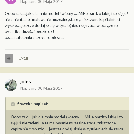
Napisano
30 Maja 2017
Oooo tak.....jak dla mnie model świetny .....Mil-e bardzo lubię i to się już
nie zmieni...a te malowanie muzealne,stare ,zniszczone kapitalnie ci
wyszło.....jeszcze dodaj skalę w tytule(niech się rzuca w oczy,ze to
bydlątko duże)...i będzie ok!
p.s....stateczniki z czego robiłeś?....
Cytuj
joles
Napisano
30 Maja 2017
Sławekb napisał:
Oooo tak.....jak dla mnie model świetny .....Mil-e bardzo lubię i to
się już nie zmieni...a te malowanie muzealne,stare ,zniszczone
kapitalnie ci wyszło.....jeszcze dodaj skalę w tytule(niech się rzuca