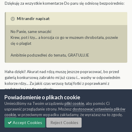
Dziękuję za wszystkie komentarze Do paru się odniosę bezpośrednio:
Mitrandir napisał:
No Panie, same smaczki
Krew, pot i łzy... a korozja co go w muzeum chrobotała, pozwie
cię o plagiat
Ambitnie podszedłeś do tematu, GRATULUJE
Haha dzięki! Akurat nad rdzą muszę jeszcze popracować, bo przed
galerią konkursową zabrakło mi już czasu i... washy w odpowiednim
kolorze rdzy... Za jakiś czas wrzucę tutaj fotki z poprawkami z
podstawką i na tle oryginału
Powiadomienie o plikach cookie
Umieściliśmy na Twoim urządzeniu
pliki cookie
, aby pomóc Ci
Piotr_P napisał:
usprawnić przeglądanie strony. Możesz
dostosować ustawienia plików
cookie
, w przeciwnym wypadku zakładamy, że wyrażasz na to zgodę.
Mój błąd....stoi tam wersja ME i A....ME jest zielony
Accept Cookies
Reject Cookies
,odrestaurowany....wersja A jest dokładnie tak jak model ;)