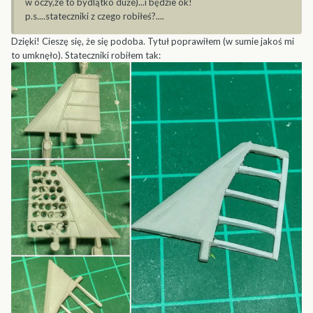
w oczy,ze to bydlątko duże)...i będzie ok!
p.s....stateczniki z czego robiłeś?....
Dzięki! Cieszę się, że się podoba. Tytuł poprawiłem (w sumie jakoś mi
to umknęło). Stateczniki robiłem tak: