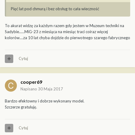
Pięć lat pod chmurą i bez obsług to cała wieczność
To akurat widzę za każdym razem gdy jestem w Muzeum techniki na
Sadybie......MiG-23 z miesiąca na miesiąc traci coiraz więcej
kolorów....za 10 lat chyba dojdzie do pierwotnego szarego fabrycznego
Cytuj
cooper69
Napisano
30 Maja 2017
Bardzo efektowny i dobrze wykonany model.
Szczerze gratuluję.
Cytuj