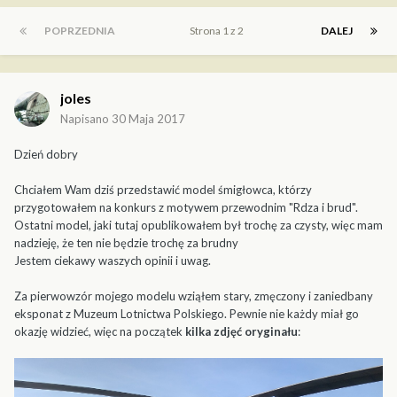
POPRZEDNIA
Strona 1 z 2
DALEJ
joles
Napisano
30 Maja 2017
Dzień dobry
Chciałem Wam dziś przedstawić model śmigłowca, którzy
przygotowałem na konkurs z motywem przewodnim "Rdza i brud".
Ostatni model, jaki tutaj opublikowałem był trochę za czysty, więc mam
nadzieję, że ten nie będzie trochę za brudny
Jestem ciekawy waszych opinii i uwag.
Za pierwowzór mojego modelu wziąłem stary, zmęczony i zaniedbany
eksponat z Muzeum Lotnictwa Polskiego. Pewnie nie każdy miał go
okazję widzieć, więc na początek
kilka zdjęć oryginału
: