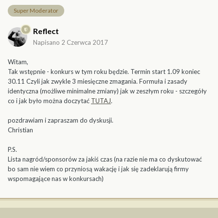
Super Moderator
Reflect
Napisano
2 Czerwca 2017
Witam,
Tak wstępnie - konkurs w tym roku będzie. Termin start 1.09 koniec
30.11 Czyli jak zwykle 3 miesięczne zmagania. Formuła i zasady
identyczna (możliwe minimalne zmiany) jak w zeszłym roku - szczegóły
co i jak było można doczytać
TUTAJ
.
pozdrawiam i zapraszam do dyskusji.
Christian
P.S.
Lista nagród/sponsorów za jakiś czas (na razie nie ma co dyskutować
bo sam nie wiem co przyniosą wakację i jak się zadeklarują firmy
wspomagające nas w konkursach)