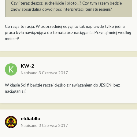
Czyli teraz deszcz, suche liście i błoto...? Czy tym razem bedzie
znów absurdalna dowolność interpretacji tematu jesieni?
Co racja to racja. W poprzedniej edycji to tak naprawdę tylko jedna
praca była nawiązująca do tematu bez naciągania. Przynajmniej według
mnie :-P
KW-2
Napisano
3 Czerwca 2017
W klasie Sci-fi będzie raczej ciężko z nawiązaniem do JESIENI bez
naciągania:(
eldiabllo
Napisano
3 Czerwca 2017