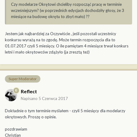
Czy modelarze Okrętowi chcieliby rozpocząć pracę w terminie
wcześniejszym? (w poprzednich edycjach dochodziły głosy, że 3
miesiące na budowę okrętu to zbyt mało) ??
Jestem jak najbardziej za Oczywiście , jeśli pozostali uczestnicy
konkursu wyrażą na to zgodę. Może termin rozpoczęcia dla to
01.07.2017 czyli 5 miesięcy. O ile pamiętam 4 miesiące trwał konkurs
letni i mało okrętowców zdążyło (ja zresztą też)
Super Moderator
Reflect
Napisano
5 Czerwca 2017
Dokładnie o tym terminie myślałem - czyli 5 miesięcy dla modelarzy
okrętowych. Proszę o opinie.
pozdrawiam
Christian