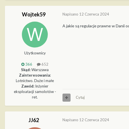
Wojtek59
Napisano
12 Czerwca 2024
A jakie są regulacje prawne w Danii
Użytkownicy
366
652
Skąd:
Warszawa
Zainteresowania:
Lotnictwo. Duże i małe
Zawód:
Inżynier
eksploatacji samolotów -
ret.
Cytuj
JJ62
Napisano
12 Czerwca 2024