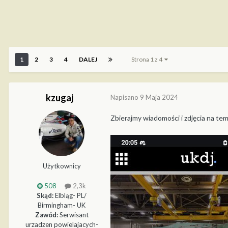
1
2
3
4
DALEJ
Strona 1 z 4
kzugaj
Napisano
9 Maja 2024
Zbierajmy wiadomości i zdjęcia na te
Użytkownicy
508
2,3k
Skąd:
Elbląg- PL/
Birmingham- UK
Zawód:
Serwisant
urzadzen powielajacych-