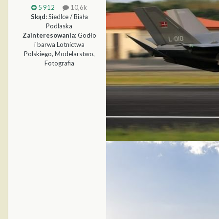
5 912
10,6k
Skąd:
Siedlce / Biała
Podlaska
Zainteresowania:
Godło
i barwa Lotnictwa
Polskiego, Modelarstwo,
Fotografia