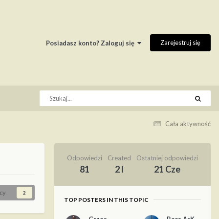
Zarejestruj się
Posiadasz konto? Zaloguj się
Cała aktywność
Odpowiedzi
Created
Ostatniej odpowiedzi
81
2 l
21 Cze
cy
2
TOP POSTERS IN THIS TOPIC