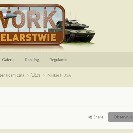
Galeria
Ranking
Regulamin
rzeń kosmiczna
[L]1:1
Polskie F-35A
Share
Obserwują