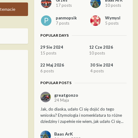
Grzes
Baas ArK
17 posts
10 posts
temacie
panmopsik
Wymysl
7 posts
5 posts
POPULAR DAYS
29 Sie 2024
12 Cze 2026
15 posts
10 posts
22 Maj 2026
30 Sie 2024
6 posts
4 posts
POPULAR POSTS
greatgonzo
24 Maja
Jak, do diaska, udało Ci się dojść do tego
wniosku? Etymologia i nomenklatura to różne
dziedziny i zupełnie nie wiem, jak udało Ci się...
Baas ArK