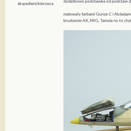
dodatkowo podstawka od podstaw zb
ekspedient/kierowca
malowały farbami Gunze C i Alcladami 
brudzenie AK, MIG, Tamyia no to chy