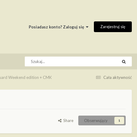
Zarejestruj się
Posiadasz konto? Zaloguj się
duard Weekend edition + CMK
Cała aktywność
Share
Obserwujący
1