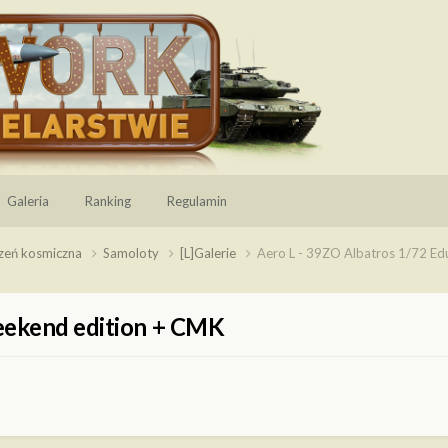
Galeria
Ranking
Regulamin
rzeń kosmiczna
Samoloty
[L]Galerie
Aero L - 39ZO Albatros 1/72 E
eekend edition + CMK