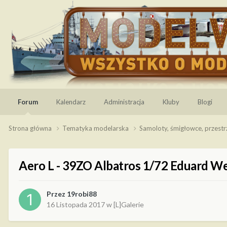
Forum
Kalendarz
Administracja
Kluby
Blogi
Strona główna
Tematyka modelarska
Samoloty, śmigłowce, przest
Aero L - 39ZO Albatros 1/72 Eduard W
Przez
19robi88
16 Listopada 2017
w
[L]Galerie