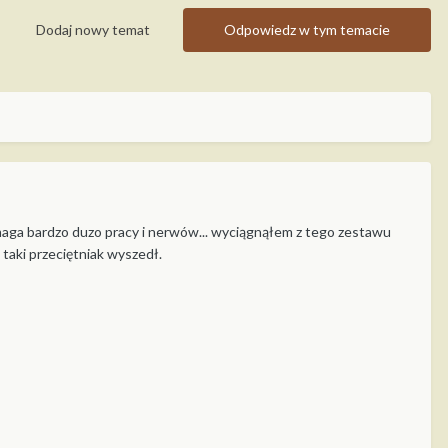
Dodaj nowy temat
Odpowiedz w tym temacie
ymaga bardzo duzo pracy i nerwów... wyciągnąłem z tego zestawu
o taki przeciętniak wyszedł.