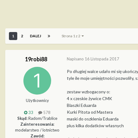
1
2
DALEJ
Strona 1 z 2
19robi88
Napisano
16 Listopada 2017
Po długiej walce udało mi się ukończ
tyle ile moje umiejętności pozwoliły, s
zestaw wzbogacony o:
4 x czeskie żywice CMK
Użytkownicy
Blaszki Eduarda
Kurki Pitota od Mastera
33
578
Skąd:
Radom/Trablice
maski do oszklenia Eduarda
Zainteresowania:
plus kilka dodatków własnych
modelarstwo / lotnictwo
Zawód: