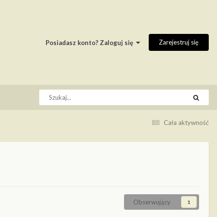
Zarejestruj się
Posiadasz konto? Zaloguj się
Cała aktywność
Obserwujący
1