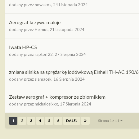
dodany przez
nowakos
,
24 Listopada 2024
Aerograf krzywo maluje
dodany przez
Helmut
,
21 Listopada 2024
Iwata HP-CS
dodany przez
raptorf22
,
27 Sierpnia 2024
zmiana silnika na sprężarkę lodówkową Einhell TH-AC 190/
dodany przez
slamacek
,
16 Sierpnia 2024
Zestaw aerograf + kompresor ze zbiornikiem
dodany przez
michalosixxx
,
17 Sierpnia 2024
1
2
3
4
5
6
DALEJ
Strona 1 z 11