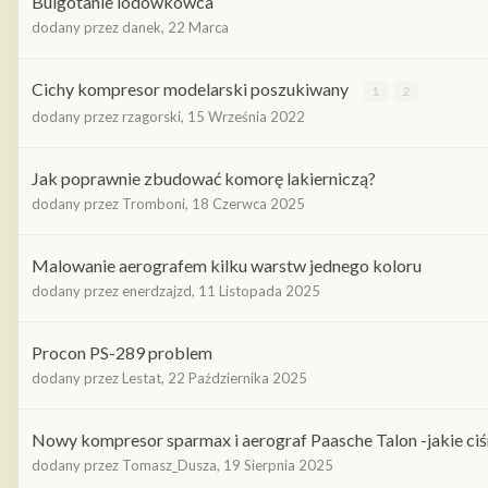
Bulgotanie lodówkowca
dodany przez
danek
,
22 Marca
Cichy kompresor modelarski poszukiwany
1
2
dodany przez
rzagorski
,
15 Września 2022
Jak poprawnie zbudować komorę lakierniczą?
dodany przez
Tromboni
,
18 Czerwca 2025
Malowanie aerografem kilku warstw jednego koloru
dodany przez
enerdzajzd
,
11 Listopada 2025
Procon PS-289 problem
dodany przez
Lestat
,
22 Października 2025
Nowy kompresor sparmax i aerograf Paasche Talon -jakie ciś
dodany przez
Tomasz_Dusza
,
19 Sierpnia 2025