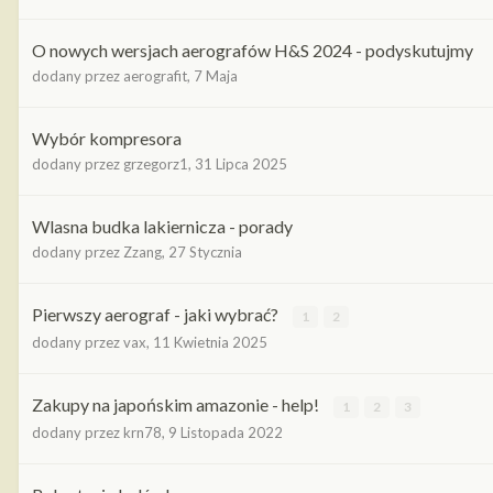
O nowych wersjach aerografów H&S 2024 - podyskutujmy
dodany przez
aerografit
,
7 Maja
Wybór kompresora
dodany przez
grzegorz1
,
31 Lipca 2025
Wlasna budka lakiernicza - porady
dodany przez
Zzang
,
27 Stycznia
Pierwszy aerograf - jaki wybrać?
1
2
dodany przez
vax
,
11 Kwietnia 2025
Zakupy na japońskim amazonie - help!
1
2
3
dodany przez
krn78
,
9 Listopada 2022