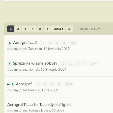
1
2
3
4
5
6
DALEJ
Strona 1 z 11
Aerograf cz.2
1
2
3
4
78
dodany przez
Tap-chan
,
14 Kwietnia 2017
Sprężarka własnej roboty
1
2
3
4
19
dodany przez
słomek
,
15 Stycznia 2009
Aerograf
1
2
3
4
108
dodany przez
Piots
,
20 Lipca 2006
Aerograf Paasche Talon dysze i iglice
dodany przez
Tomasz_Dusza
,
25 Lipca