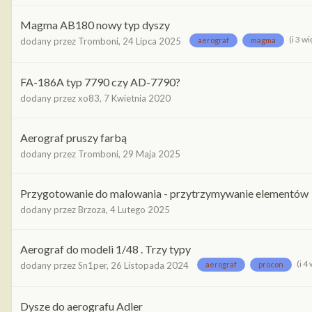
Magma AB180 nowy typ dyszy
(i 3 w
dodany przez
Tromboni
,
24 Lipca 2025
aerograf
magma
FA-186A typ 7790 czy AD-7790?
dodany przez
xo83
,
7 Kwietnia 2020
Aerograf pruszy farbą
dodany przez
Tromboni
,
29 Maja 2025
Przygotowanie do malowania - przytrzymywanie elementów
dodany przez
Brzoza
,
4 Lutego 2025
Aerograf do modeli 1/48 . Trzy typy
(i 4
dodany przez
Sn1per
,
26 Listopada 2024
aerograf
procon
Dysze do aerografu Adler