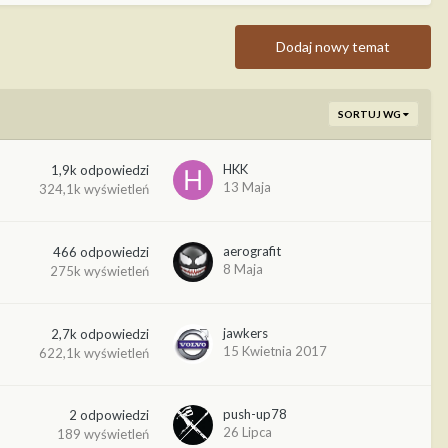
Dodaj nowy temat
SORTUJ WG
HKK
1,9k
odpowiedzi
13 Maja
324,1k
wyświetleń
aerografit
466
odpowiedzi
8 Maja
275k
wyświetleń
jawkers
2,7k
odpowiedzi
15 Kwietnia 2017
622,1k
wyświetleń
push-up78
2
odpowiedzi
26 Lipca
189
wyświetleń